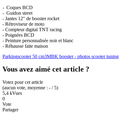
- Coques BCD
- Guidon street
- Jantes 12" de booster rocket
- Rétroviseur de moto
- Compteur digital TNT racing
- Poignées BCD
- Peinture personnalisée noir et blanc
- Réhausse faite maison
Parking
scooter 50 cm3
MBK booster - photos scooter tuning
Vous avez aimé cet article ?
Votez pour cet article
(
aucun
vote
, moyenne :
-
/ 5
)
5,4 k
Vues
0
Vote
Partager