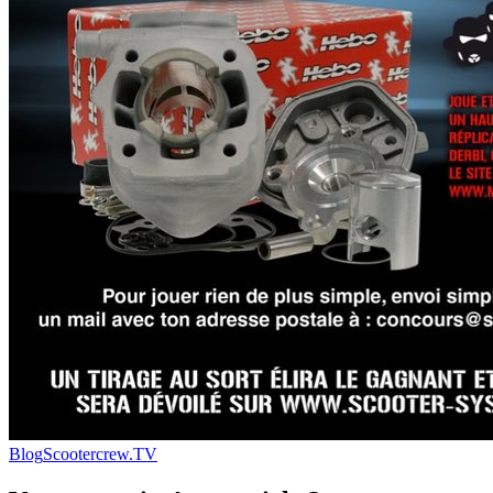
Blog
Scootercrew.TV