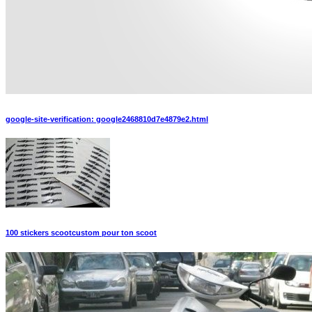
google-site-verification: google2468810d7e4879e2.html
100 stickers scootcustom pour ton scoot