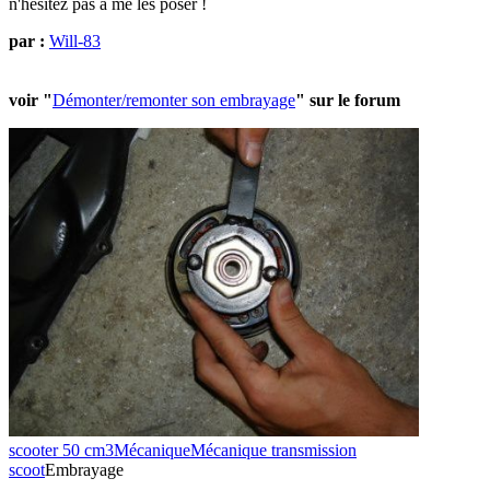
n'hésitez pas à me les poser !
par :
Will-83
voir "
Démonter/remonter son embrayage
" sur le forum
scooter 50 cm3
Mécanique
Mécanique transmission
scoot
Embrayage