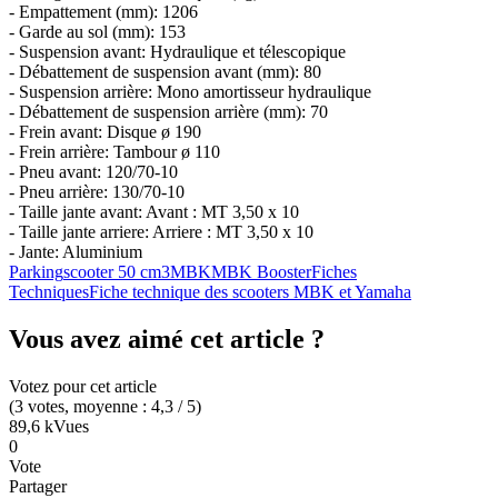
- Empattement (mm): 1206
- Garde au sol (mm): 153
- Suspension avant: Hydraulique et télescopique
- Débattement de suspension avant (mm): 80
- Suspension arrière: Mono amortisseur hydraulique
- Débattement de suspension arrière (mm): 70
- Frein avant: Disque ø 190
- Frein arrière: Tambour ø 110
- Pneu avant: 120/70-10
- Pneu arrière: 130/70-10
- Taille jante avant: Avant : MT 3,50 x 10
- Taille jante arriere: Arriere : MT 3,50 x 10
- Jante: Aluminium
Parking
scooter 50 cm3
MBK
MBK Booster
Fiches
Techniques
Fiche technique des scooters MBK et Yamaha
Vous avez aimé cet article ?
Votez pour cet article
(
3
votes
, moyenne :
4,3
/ 5
)
89,6 k
Vues
0
Vote
Partager