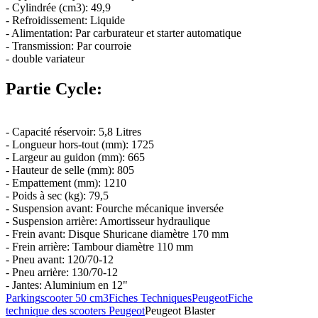
- Cylindrée (cm3): 49,9
- Refroidissement: Liquide
- Alimentation: Par carburateur et starter automatique
- Transmission: Par courroie
- double variateur
Partie Cycle:
- Capacité réservoir: 5,8 Litres
- Longueur hors-tout (mm): 1725
- Largeur au guidon (mm): 665
- Hauteur de selle (mm): 805
- Empattement (mm): 1210
- Poids à sec (kg): 79,5
- Suspension avant: Fourche mécanique inversée
- Suspension arrière: Amortisseur hydraulique
- Frein avant: Disque Shuricane diamètre 170 mm
- Frein arrière: Tambour diamètre 110 mm
- Pneu avant: 120/70-12
- Pneu arrière: 130/70-12
- Jantes: Aluminium en 12"
Parking
scooter 50 cm3
Fiches Techniques
Peugeot
Fiche
technique des scooters Peugeot
Peugeot Blaster