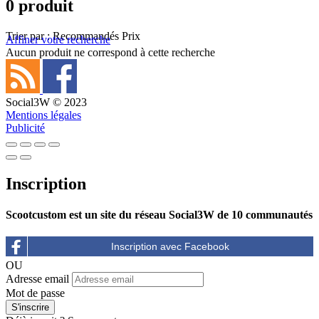
0 produit
Trier par :
Recommandés
Prix
Affiner votre recherche
Aucun produit ne correspond à cette recherche
Social3W © 2023
Mentions légales
Publicité
Inscription
Scootcustom est un site du réseau Social3W de 10 communautés
OU
Adresse email
Mot de passe