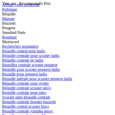
Trier par :
Recommandés
Prix
Affiner votre recherche
Rubrique
Béquille
Marque
Buzzetti
Peugeot
Standard Parts
Boutique
Maxiscoot
Recherches populaires
Bequille central pour ludix
Béquille centrale pour scooter ludix
Béquille centrale de ludix
Bequilles centrale scooter peugeot
Bequille pour scooter peugeot ludix
Bequille pour peugeot ludix
Béquille latérale pour scooter peugeot ludix
Béquille centrale pour ovetto
Béquille centrale scooter néo's
Bequille centrale pour nitro
Scooter nitro béquille centrale
Bequille centrale booster buzzetti
Bequille central scooter buxy
Bequille centrale yamaha aerox