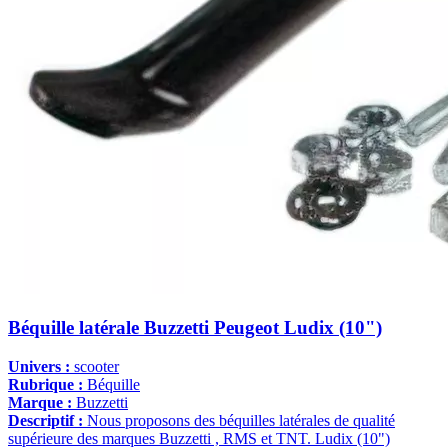
Béquille latérale Buzzetti Peugeot Ludix (10")
Univers :
scooter
Rubrique :
Béquille
Marque :
Buzzetti
Descriptif :
Nous proposons des béquilles latérales de qualité
supérieure des marques Buzzetti , RMS et TNT. Ludix (10")