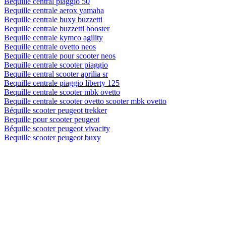
Bequille central piaggio 50
Bequille centrale aerox yamaha
Bequille centrale buxy buzzetti
Bequille centrale buzzetti booster
Bequille centrale kymco agility
Bequille centrale ovetto neos
Bequille centrale pour scooter neos
Bequille centrale scooter piaggio
Bequille central scooter aprilia sr
Bequille centrale piaggio liberty 125
Bequille centrale scooter mbk ovetto
Bequille centrale scooter ovetto scooter mbk ovetto
Béquille scooter peugeot trekker
Bequille pour scooter peugeot
Béquille scooter peugeot vivacity
Bequille scooter peugeot buxy