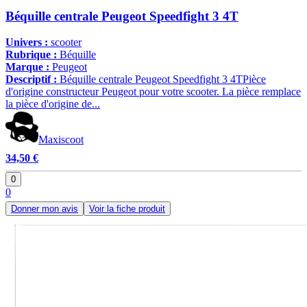
Béquille centrale Peugeot Speedfight 3 4T
Univers :
scooter
Rubrique :
Béquille
Marque :
Peugeot
Descriptif :
Béquille centrale Peugeot Speedfight 3 4TPièce
d'origine constructeur Peugeot pour votre scooter. La pièce remplace
la pièce d'origine de...
Maxiscoot
34,50 €
0
0
Donner mon avis
Voir la fiche produit