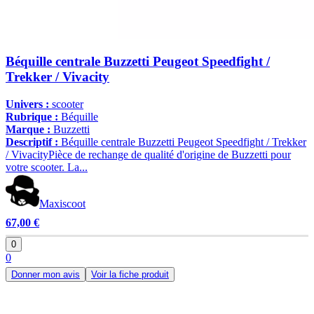
Béquille centrale Buzzetti Peugeot Speedfight /
Trekker / Vivacity
Univers :
scooter
Rubrique :
Béquille
Marque :
Buzzetti
Descriptif :
Béquille centrale Buzzetti Peugeot Speedfight / Trekker
/ VivacityPièce de rechange de qualité d'origine de Buzzetti pour
votre scooter. La...
Maxiscoot
67,00 €
0
0
Donner mon avis
Voir la fiche produit