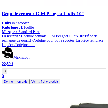
Béquille centrale IGM Peugeot Ludix 10"
Univers :
scooter
Rubrique :
Béquille
Marque :
Standard Parts
Descriptif :
Béquille centrale IGM Peugeot Ludix 10"Pièce de
rechange de qualité d'origine pour votre scooter. La pièce remplace
la pièce d'origine de...
Maxiscoot
22,50 €
0
0
Donner mon avis
Voir la fiche produit