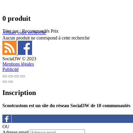
0 produit
Trier par :
Recommandés
Prix
Affiner votre recherche
Aucun produit ne correspond à cette recherche
Social3W © 2023
Mentions légales
Publicité
Inscription
Scootcustom est un site du réseau Social3W de 10 communautés
OU
Adresse email