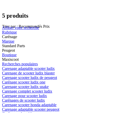
5 produits
Trier par :
Recommandés
Prix
Affiner votre recherche
Rubrique
Carénage
Marque
Standard Parts
Peugeot
Boutique
Maxiscoot
Recherches populaires
Carenage adaptable scooter ludix
Carenage de scooter ludix blaster
Carenage scooter ludix de peugeot
Carénage scooter ludix one
Carenage scooter ludix snake
Carenage complet scooter ludix
Carenage pour scooter ludix
Carénages de scooter ludix
Carenage scooter honda adaptable
Carenage adaptable scooter peugeot