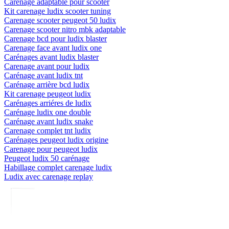
Carénage adaptable pour scooter
Kit carenage ludix scooter tuning
Carenage scooter peugeot 50 ludix
Carenage scooter nitro mbk adaptable
Carenage bcd pour ludix blaster
Carenage face avant ludix one
Carénages avant ludix blaster
Carenage avant pour ludix
Carénage avant ludix tnt
Carénage arrière bcd ludix
Kit carenage peugeot ludix
Carénages arriéres de ludix
Carénage ludix one double
Carénage avant ludix snake
Carenage complet tnt ludix
Carénages peugeot ludix origine
Carenage pour peugeot ludix
Peugeot ludix 50 carénage
Habillage complet carenage ludix
Ludix avec carenage replay