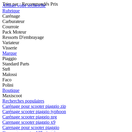
Trier par :
Recommandés
Prix
Affiner votre recherche
Rubrique
Carénage
Carburateur
Courroie
Pack Moteur
Ressorts D'embrayage
Variateur
Visserie
Marque
Piaggio
Standard Parts
Str8
Malossi
Faco
Polini
Boutique
Maxiscoot
Recherches populaires
Carénage pour scooter piaggio zip
Carénage scooter piaggio typhoon
Carénage scooter piaggio nrg
Carenage scooter piaggio x9
Carenage pour scooter piaggio