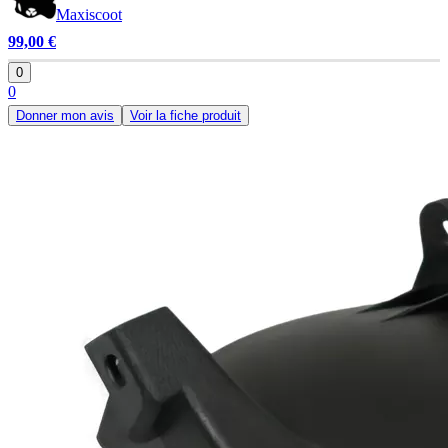
Maxiscoot
99,00 €
0
0
Donner mon avis
Voir la fiche produit