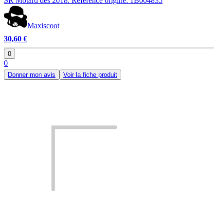
SR Motard dès 2018. Référence origine: 1B004835
Maxiscoot
30,60 €
0
0
Donner mon avis
Voir la fiche produit