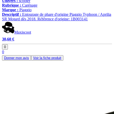
Univers :
scooter
Rubrique :
Carénage
Marque :
Piaggio
Descriptif :
Entourage de phare d'origine Piaggio Typhoon / Aprilia
SR Motard dès 2018. Référence d'origine: 1B003141
Maxiscoot
30,60 €
0
0
Donner mon avis
Voir la fiche produit