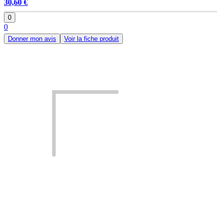
30,60 €
0
0
Donner mon avis
Voir la fiche produit