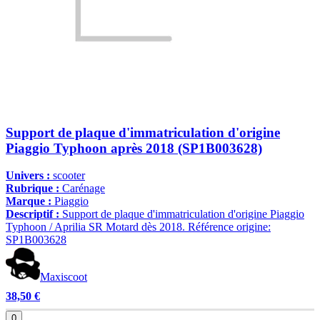
Support de plaque d'immatriculation d'origine
Piaggio Typhoon après 2018 (SP1B003628)
Univers :
scooter
Rubrique :
Carénage
Marque :
Piaggio
Descriptif :
Support de plaque d'immatriculation d'origine Piaggio
Typhoon / Aprilia SR Motard dès 2018. Référence origine:
SP1B003628
Maxiscoot
38,50 €
0