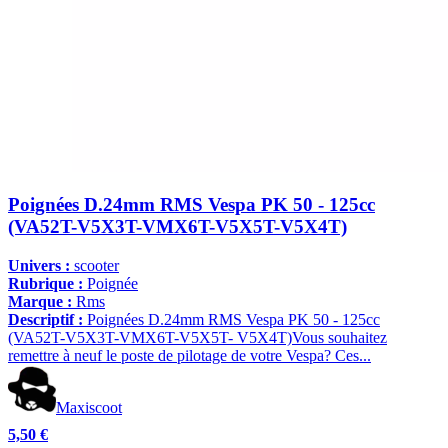
Poignées D.24mm RMS Vespa PK 50 - 125cc
(VA52T-V5X3T-VMX6T-V5X5T-V5X4T)
Univers :
scooter
Rubrique :
Poignée
Marque :
Rms
Descriptif :
Poignées D.24mm RMS Vespa PK 50 - 125cc
(VA52T-V5X3T-VMX6T-V5X5T- V5X4T)Vous souhaitez
remettre à neuf le poste de pilotage de votre Vespa? Ces...
Maxiscoot
5,50 €