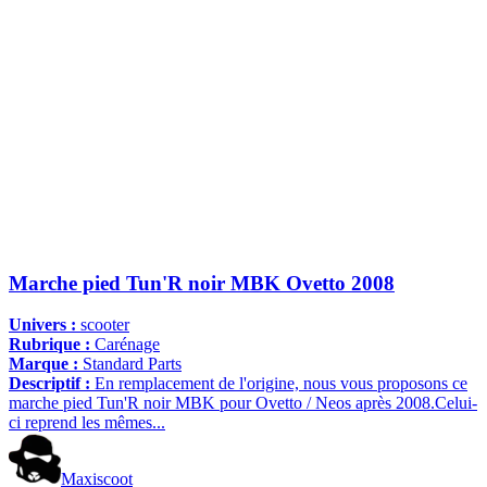
Marche pied Tun'R noir MBK Ovetto 2008
Univers :
scooter
Rubrique :
Carénage
Marque :
Standard Parts
Descriptif :
En remplacement de l'origine, nous vous proposons ce
marche pied Tun'R noir MBK pour Ovetto / Neos après 2008.Celui-
ci reprend les mêmes...
Maxiscoot