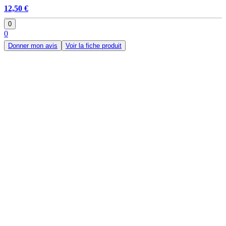
12,50 €
0
0
Donner mon avis
Voir la fiche produit