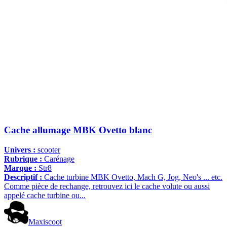
Cache allumage MBK Ovetto blanc
Univers :
scooter
Rubrique :
Carénage
Marque :
Str8
Descriptif :
Cache turbine MBK Ovetto, Mach G, Jog, Neo's ... etc.
Comme pièce de rechange, retrouvez ici le cache volute ou aussi
appelé cache turbine ou...
Maxiscoot