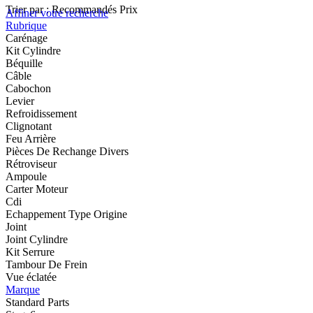
Trier par :
Recommandés
Prix
Affiner votre recherche
Rubrique
Carénage
Kit Cylindre
Béquille
Câble
Cabochon
Levier
Refroidissement
Clignotant
Feu Arrière
Pièces De Rechange Divers
Rétroviseur
Ampoule
Carter Moteur
Cdi
Echappement Type Origine
Joint
Joint Cylindre
Kit Serrure
Tambour De Frein
Vue éclatée
Marque
Standard Parts