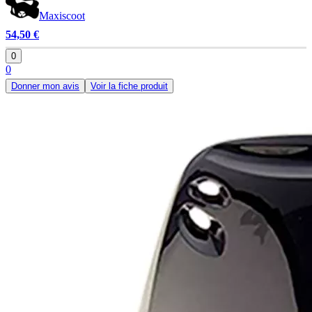
Maxiscoot
54,50 €
0
0
Donner mon avis
Voir la fiche produit