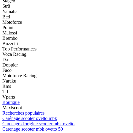
Stage6
Str8
Yamaha
Bcd
Motoforce
Polini
Malossi
Brembo
Buzzetti
Top Performances
Voca Racing
D.r.
Doppler
Faco
Motoforce Racing
Naraku
Rms
Tfl
Vparts
Boutique
Maxiscoot
Recherches populaires
Carénage scooter ovetto mbk
Carenage d'origine scooter mbk ovetto
Carenage scooter mbk ovetto 50