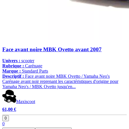
Face avant noire MBK Ovetto avant 2007
Univers :
scooter
Rubrique :
Carénage
Marque :
Standard Parts
Descriptif :
Face avant noire MBK Ovetto / Yamaha Neo's
Carénage avant noir reprenant les caractéristiques d'origine pour
Yamaha Neo's / MBK Ovetto jusqu'en...
Maxiscoot
61,00 €
0
0