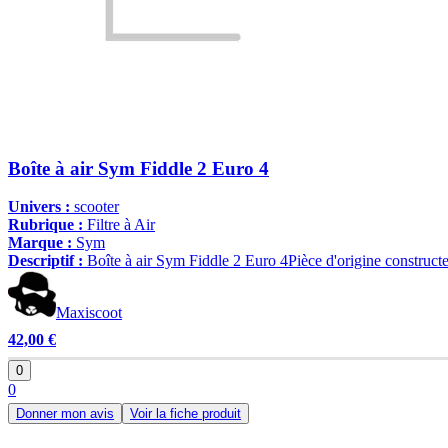
Boîte à air Sym Fiddle 2 Euro 4
Univers :
scooter
Rubrique :
Filtre à Air
Marque :
Sym
Descriptif :
Boîte à air Sym Fiddle 2 Euro 4Pièce d'origine construct
Maxiscoot
42,00 €
0
0
Donner mon avis
Voir la fiche produit