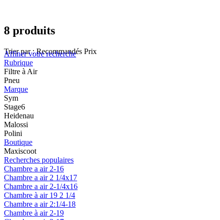
8 produits
Trier par :
Recommandés
Prix
Affiner votre recherche
Rubrique
Filtre à Air
Pneu
Marque
Sym
Stage6
Heidenau
Malossi
Polini
Boutique
Maxiscoot
Recherches populaires
Chambre a air 2-16
Chambre a air 2 1/4x17
Chambre a air 2-1/4x16
Chambre à air 19 2 1/4
Chambre a air 2:1/4-18
Chambre à air 2-19