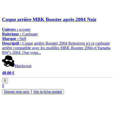
Coque arrière MBK Booster après 2004 Noir
Univers :
scooter
Rubrique :
Carénage
Marque :
Str8
Descriptif :
Coque arrière Booster 2004 Retrouvez ici ce carénage
arrière compatible avec les modèles MBK Booster 2004 et Yamaha
BW's 2004. Que vous...
Maxiscoot
48,00 €
0
0
Donner mon avis
Voir la fiche produit