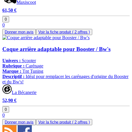
Maxiscoot
61,50 €
0
0
Donner mon avis
Voir la fiche produit
( 2 offres )
Coque arrière adaptable pour Booster / Bw's
Univers :
Scooter
Rubrique :
Carénage
Marque :
Tnt Tuning
Descriptif :
Idéal pour remplacer les carénages d'origine du Booster
et du Bw's!
La Bécanerie
52,90 €
0
0
Donner mon avis
Voir la fiche produit
( 2 offres )