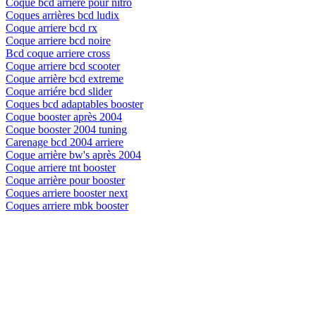
Coque bcd arriére pour nitro
Coques arrières bcd ludix
Coque arriere bcd rx
Coque arriere bcd noire
Bcd coque arriere cross
Coque arriere bcd scooter
Coque arrière bcd extreme
Coque arriére bcd slider
Coques bcd adaptables booster
Coque booster après 2004
Coque booster 2004 tuning
Carenage bcd 2004 arriere
Coque arrière bw's après 2004
Coque arriere tnt booster
Coque arrière pour booster
Coques arriere booster next
Coques arriere mbk booster