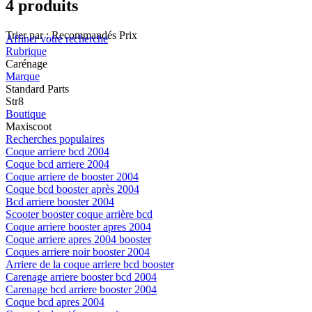
4 produits
Trier par :
Recommandés
Prix
Affiner votre recherche
Rubrique
Carénage
Marque
Standard Parts
Str8
Boutique
Maxiscoot
Recherches populaires
Coque arriere bcd 2004
Coque bcd arriere 2004
Coque arriere de booster 2004
Coque bcd booster après 2004
Bcd arriere booster 2004
Scooter booster coque arrière bcd
Coque arriere booster apres 2004
Coque arriere apres 2004 booster
Coques arriere noir booster 2004
Arriere de la coque arriere bcd booster
Carenage arriere booster bcd 2004
Carenage bcd arriere booster 2004
Coque bcd apres 2004