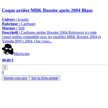
Coque arrière MBK Booster après 2004 Blanc
Univers :
scooter
Rubrique :
Carénage
Marque :
Str8
Descriptif :
Carénage arrière Booster 2004 Retrouvez ici cette
coque arrière compatible avec les modèles MBK Booster 2004 et
Yamaha BW's 2004. Que vous...
Maxiscoot
48,00 €
0
0
Donner mon avis
Voir la fiche produit