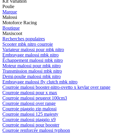
Kit Variation
Poulie
Marque
Malossi
Motoforce Racing
Boutique
Maxiscoot
Recherches populaires
Scooter mbk nitro courroie
Variateur malossi pour mbk nitro
Embrayage malossi mbk nitro
Échappement malossi mbk nitro
Moteur malossi pour mbk nitro
Transmission malossi mbk nitro
Demi-poulie malossi mbk nitro
Embrayage malossi fly clutch mbk nitro
Courroie malossi booster-nitro-ovetto x kevlar over range
Courroie malossi pour x max
Courroie malossi peugeot 100cm3
Courroie malossi over range
Courroie piaggio zip malossi
Courroie malossi 125 majesty
Courroie malossi piaggio x9
Courroie malossi pour booster
Courroie renforcée malossi typhoon