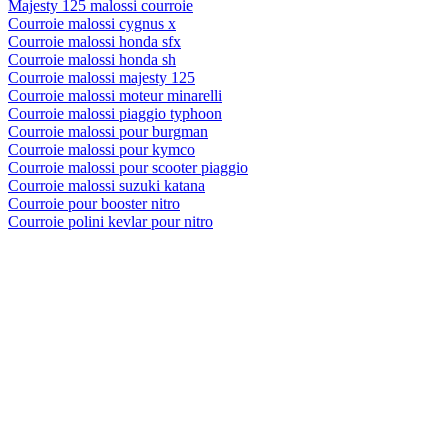
Majesty 125 malossi courroie
Courroie malossi cygnus x
Courroie malossi honda sfx
Courroie malossi honda sh
Courroie malossi majesty 125
Courroie malossi moteur minarelli
Courroie malossi piaggio typhoon
Courroie malossi pour burgman
Courroie malossi pour kymco
Courroie malossi pour scooter piaggio
Courroie malossi suzuki katana
Courroie pour booster nitro
Courroie polini kevlar pour nitro