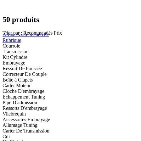
50 produits
Trier par :
Recommandés
Prix
Affiner votre recherche
Rubrique
Courroie
Transmission
Kit Cylindre
Embrayage
Ressort De Poussée
Correcteur De Couple
Boîte à Clapets
Carter Moteur
Cloche D'embrayage
Echappement Tuning
Pipe D'admission
Ressorts D'embrayage
Vilebrequin
Accessoires Embrayage
Allumage Tuning
Carter De Transmission
Cdi