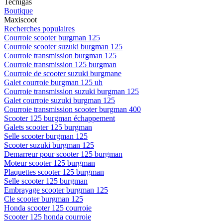
Tecnigas
Boutique
Maxiscoot
Recherches populaires
Courroie scooter burgman 125
Courroie scooter suzuki burgman 125
Courroie transmission burgman 125
Courroie transmission 125 burgman
Courroie de scooter suzuki burgmane
Galet courroie burgman 125 uh
Courroie transmission suzuki burgman 125
Galet courroie suzuki burgman 125
Courroie transmission scooter burgman 400
Scooter 125 burgman échappement
Galets scooter 125 burgman
Selle scooter burgman 125
Scooter suzuki burgman 125
Demarreur pour scooter 125 burgman
Moteur scooter 125 burgman
Plaquettes scooter 125 burgman
Selle scooter 125 burgman
Embrayage scooter burgman 125
Cle scooter burgman 125
Honda scooter 125 courroie
Scooter 125 honda courroie