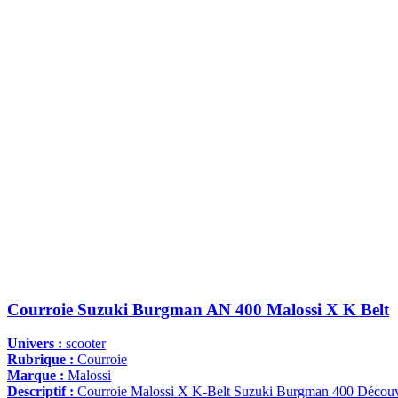
Courroie Suzuki Burgman AN 400 Malossi X K Belt
Univers :
scooter
Rubrique :
Courroie
Marque :
Malossi
Descriptif :
Courroie Malossi X K-Belt Suzuki Burgman 400 Découvr