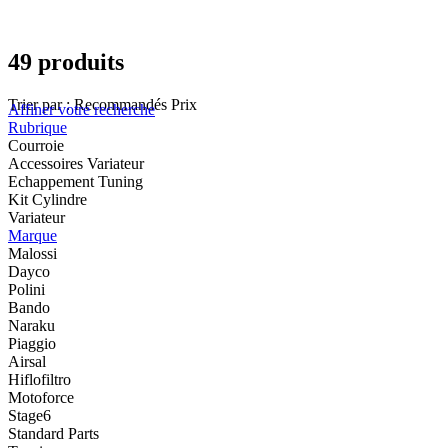
49 produits
Trier par :
Recommandés
Prix
Affiner votre recherche
Rubrique
Courroie
Accessoires Variateur
Echappement Tuning
Kit Cylindre
Variateur
Marque
Malossi
Dayco
Polini
Bando
Naraku
Piaggio
Airsal
Hiflofiltro
Motoforce
Stage6
Standard Parts