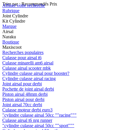
Trier par :
Recommandés
Prix
Affiner votre recherche
Rubrique
Joint Cylindre
Kit Cylindre
Marque
Airsal
Naraku
Boutique
Maxiscoot
Recherches populaires
Culasse pour airsal t6
Culasse minarelli am6 airsal
Culasse airsal scooter mbk
Cylindre culasse airsal pour booster?
Cylindre culasse airsal racing
Joint airsal pour derbi
Pochette de joint airsal derbi
Piston airsal 48mm derbi
Piston airsal pour derbi
Joint airsal 70cc derbi
Culasse moteur derbi euro3
"cylindre culasse airsal 50cc ""racing"""
Culasse airsal t6 nrg runner
"cylindre culasse airsal 50cc ""sport"""