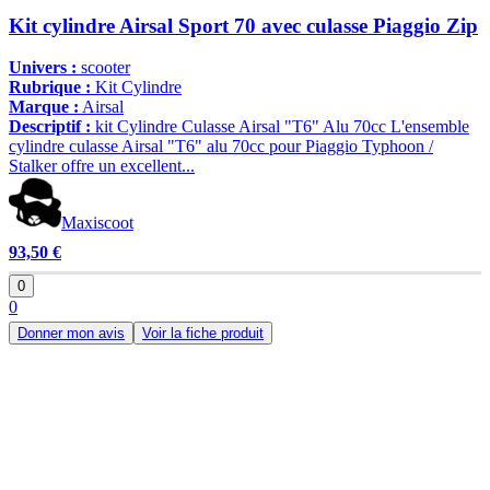
Kit cylindre Airsal Sport 70 avec culasse Piaggio Zip
Univers :
scooter
Rubrique :
Kit Cylindre
Marque :
Airsal
Descriptif :
kit Cylindre Culasse Airsal "T6" Alu 70cc L'ensemble
cylindre culasse Airsal "T6" alu 70cc pour Piaggio Typhoon /
Stalker offre un excellent...
Maxiscoot
93,50 €
0
0
Donner mon avis
Voir la fiche produit