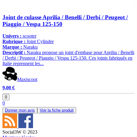
Joint de culasse Aprilia / Benelli / Derbi / Peugeot /
Piaggio / Vespa 125-150
Univers :
scooter
Rubrique :
Joint Cylindre
Marque :
Naraku
Descriptif :
Naraku propose un joint d'embase pour Aprilia / Benelli
/ Derbi / Peugeot / Piaggio / Vespa 125-150. Ces joints fabriqués en
Italie reprennent les...
Maxiscoot
9,00 €
0
0
Donner mon avis
Voir la fiche produit
Social3W © 2023