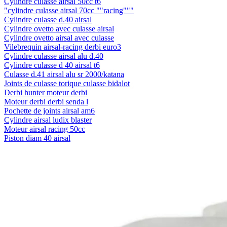
Cylindre culasse airsal 50cc t6
"cylindre culasse airsal 70cc ""racing"""
Cylindre culasse d.40 airsal
Cylindre ovetto avec culasse airsal
Cylindre ovetto airsal avec culasse
Vilebrequin airsal-racing derbi euro3
Cylindre culasse airsal alu d.40
Cylindre culasse d 40 airsal t6
Culasse d.41 airsal alu sr 2000/katana
Joints de culasse torique culasse bidalot
Derbi hunter moteur derbi
Moteur derbi derbi senda l
Pochette de joints airsal am6
Cylindre airsal ludix blaster
Moteur airsal racing 50cc
Piston diam 40 airsal