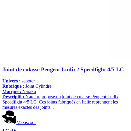
Joint de culasse Peugeot Ludix / Speedfight 4/5 LC
Univers :
scooter
Rubrique :
Joint Cylindre
Marque :
Naraku
Descriptif :
Naraku propose un joint de culasse Peugeot Ludix
Speedfight 4/5 LC. Ces joints fabriqués en Italie reprennent les
mesures exactes des joints...
Maxiscoot
12,50 €