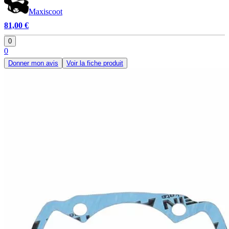
Maxiscoot
81,00 €
0
0
Donner mon avis
Voir la fiche produit