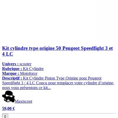
Kit cylindre type origine 50 Peugeot Speedfight 3 et
4 LC
Univers :
scooter
Rubrique :
Kit Cylindre
Marque :
Motoforce
Descriptif :
Kit Cylindre Piston Type Origine pour Peugeot
Speedfight 3 / 4 LC Conçu pour remplacer votre cylindre d’origine,
nous vous présentons ce kit...
Maxiscoot
59,00 €
0