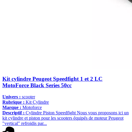
Kit cylindre Peugeot Speedfight 1 et 2 LC
MotoForce Black Series 50cc
Univers :
scooter
Rubrique :
Kit Cylindre
Marque :
Motoforce
Descriptif :
Cylindre Piston Speedfight Nous vous proposons ici un
kit cylindre et piston pour les scooters équipés de moteur Peugeot
"vertical" refroidis par...