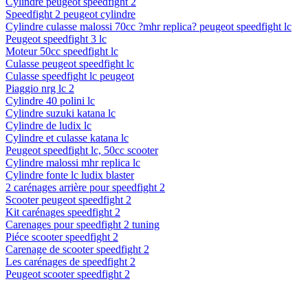
Cylindre peugeot speedfight 2
Speedfight 2 peugeot cylindre
Cylindre culasse malossi 70cc ?mhr replica? peugeot speedfight lc
Peugeot speedfight 3 lc
Moteur 50cc speedfight lc
Culasse peugeot speedfight lc
Culasse speedfight lc peugeot
Piaggio nrg lc 2
Cylindre 40 polini lc
Cylindre suzuki katana lc
Cylindre de ludix lc
Cylindre et culasse katana lc
Peugeot speedfight lc, 50cc scooter
Cylindre malossi mhr replica lc
Cylindre fonte lc ludix blaster
2 carénages arrière pour speedfight 2
Scooter peugeot speedfight 2
Kit carénages speedfight 2
Carenages pour speedfight 2 tuning
Piéce scooter speedfight 2
Carenage de scooter speedfight 2
Les carénages de speedfight 2
Peugeot scooter speedfight 2