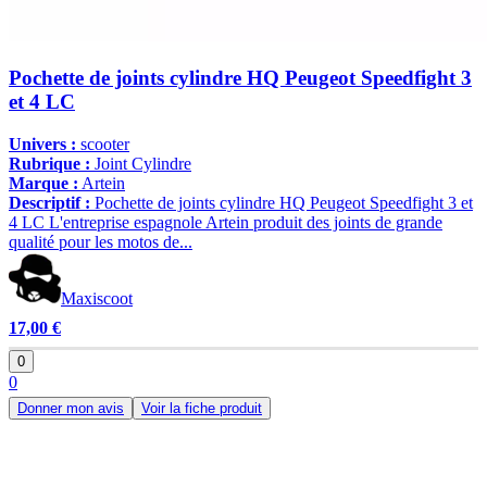
Pochette de joints cylindre HQ Peugeot Speedfight 3
et 4 LC
Univers :
scooter
Rubrique :
Joint Cylindre
Marque :
Artein
Descriptif :
Pochette de joints cylindre HQ Peugeot Speedfight 3 et
4 LC L'entreprise espagnole Artein produit des joints de grande
qualité pour les motos de...
Maxiscoot
17,00 €
0
0
Donner mon avis
Voir la fiche produit