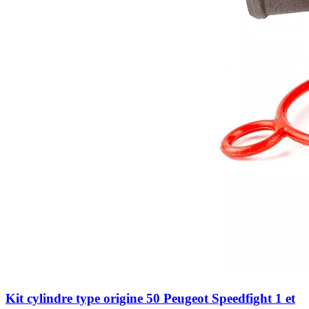
Kit cylindre type origine 50 Peugeot Speedfight 1 et