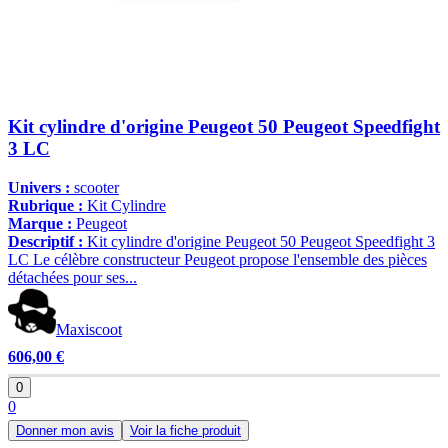
Kit cylindre d'origine Peugeot 50 Peugeot Speedfight
3 LC
Univers :
scooter
Rubrique :
Kit Cylindre
Marque :
Peugeot
Descriptif :
Kit cylindre d'origine Peugeot 50 Peugeot Speedfight 3
LC Le célèbre constructeur Peugeot propose l'ensemble des pièces
détachées pour ses...
Maxiscoot
606,00 €
0
0
Donner mon avis
Voir la fiche produit