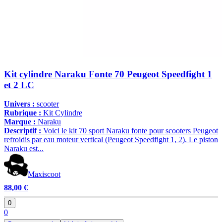
Kit cylindre Naraku Fonte 70 Peugeot Speedfight 1
et 2 LC
Univers :
scooter
Rubrique :
Kit Cylindre
Marque :
Naraku
Descriptif :
Voici le kit 70 sport Naraku fonte pour scooters Peugeot
refroidis par eau moteur vertical (Peugeot Speedfight 1, 2). Le piston
Naraku est...
Maxiscoot
88,00 €
0
0