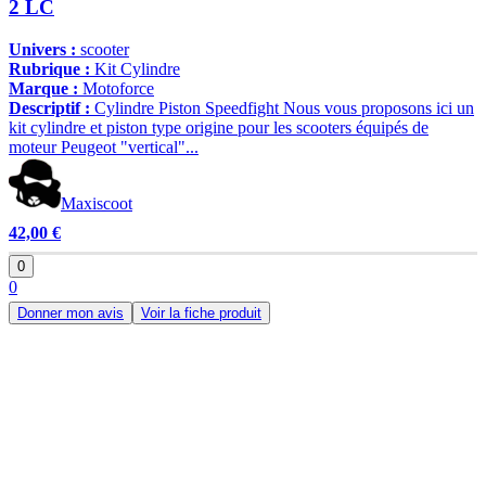
2 LC
Univers :
scooter
Rubrique :
Kit Cylindre
Marque :
Motoforce
Descriptif :
Cylindre Piston Speedfight Nous vous proposons ici un
kit cylindre et piston type origine pour les scooters équipés de
moteur Peugeot "vertical"...
Maxiscoot
42,00 €
0
0
Donner mon avis
Voir la fiche produit