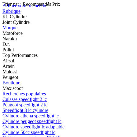
Trier par :
Recommandés
Prix
Affiner votre recherche
Rubrique
Kit Cylindre
Joint Cylindre
Marque
Motoforce
Naraku
D.r.
Polini
Top Performances
Airsal
Artein
Malossi
Peugeot
Boutique
Maxiscoot
Recherches populaires
Culasse speedfight 2 lc
Peugeot speedfight 2 lc
Speedfight 3 lc cylindre
Cylindre athena speedfight lc
Cylindre peugeot speedfight lc
Cylindre speedfight lc adaptable
Cylindre 50cc speedfight lc