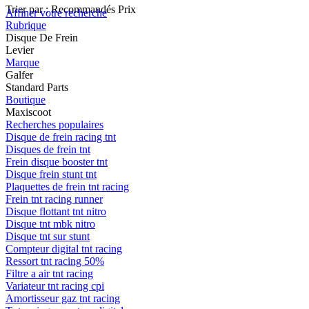
Trier par :
Recommandés
Prix
Affiner votre recherche
Rubrique
Disque De Frein
Levier
Marque
Galfer
Standard Parts
Boutique
Maxiscoot
Recherches populaires
Disque de frein racing tnt
Disques de frein tnt
Frein disque booster tnt
Disque frein stunt tnt
Plaquettes de frein tnt racing
Frein tnt racing runner
Disque flottant tnt nitro
Disque tnt mbk nitro
Disque tnt sur stunt
Compteur digital tnt racing
Ressort tnt racing 50%
Filtre a air tnt racing
Variateur tnt racing cpi
Amortisseur gaz tnt racing