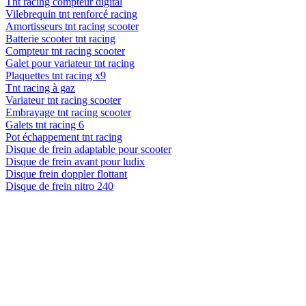
Tnt racing compteur digital
Vilebrequin tnt renforcé racing
Amortisseurs tnt racing scooter
Batterie scooter tnt racing
Compteur tnt racing scooter
Galet pour variateur tnt racing
Plaquettes tnt racing x9
Tnt racing à gaz
Variateur tnt racing scooter
Embrayage tnt racing scooter
Galets tnt racing 6
Pot échappement tnt racing
Disque de frein adaptable pour scooter
Disque de frein avant pour ludix
Disque frein doppler flottant
Disque de frein nitro 240