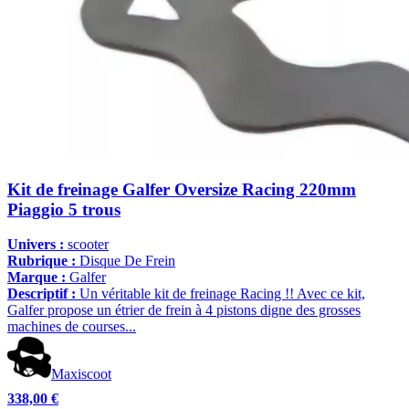
Kit de freinage Galfer Oversize Racing 220mm
Piaggio 5 trous
Univers :
scooter
Rubrique :
Disque De Frein
Marque :
Galfer
Descriptif :
Un véritable kit de freinage Racing !! Avec ce kit,
Galfer propose un étrier de frein à 4 pistons digne des grosses
machines de courses...
Maxiscoot
338,00 €