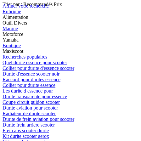
Trier par :
Recommandés
Prix
Affiner votre recherche
Rubrique
Alimentation
Outil Divers
Marque
Motoforce
Yamaha
Boutique
Maxiscoot
Recherches populaires
Quel durite essence pour scooter
Collier pour durite d'essence scooter
Durite d'essence scooter noir
Raccord pour durites essence
Collier pour durite essence
Les durite d essence pour
Durite transparente pour essence
Coupe circuit guidon scooter
Durite aviation pour scooter
Radiateur de durite scooter
Durite de frein aviation pour scooter
Durite frein arriere scooter
Frein abs scooter durite
Kit durite scooter aerox