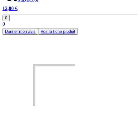
12,00 €
0
0
Donner mon avis
Voir la fiche produit