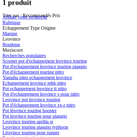
1 produit
Trier par :
Recommandés
Prix
Affiner votre recherche
Rubrique
Echappement Type Origine
Marque
Leovince
Boutique
Maxiscoot
Recherches populaires
Scooter pot d'echappement leovince touring
Pot d'echappement leovince touring piaggio
Pot d'échappement touring nitro
Yamaha nitro echappement leovince
Echappement leovince mbk nitro
Pot echappement leovince tt nitro
Pot d'echappement leovince s pour nitro
Leovince pot leovince touring
Pot d'échappement leovince zx-r nitro
Pot léovince touring booster
Pot leovince touring pour piaggio
Leovince touring aprilia sr
Leovince touring piaggio typhoon
Léovince touring pour runner