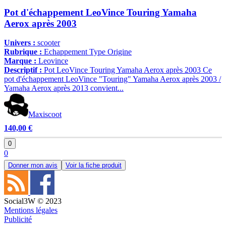
Pot d'échappement LeoVince Touring Yamaha
Aerox après 2003
Univers :
scooter
Rubrique :
Echappement Type Origine
Marque :
Leovince
Descriptif :
Pot LeoVince Touring Yamaha Aerox après 2003 Ce
pot d'échappement LeoVince "Touring" Yamaha Aerox après 2003 /
Yamaha Aerox après 2013 convient...
Maxiscoot
140,00 €
0
0
Donner mon avis
Voir la fiche produit
Social3W © 2023
Mentions légales
Publicité