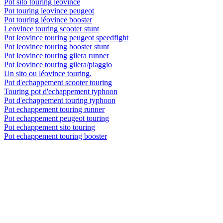
Pot sito touring leovince
Pot touring leovince peugeot
Pot touring léovince booster
Leovince touring scooter stunt
Pot leovince touring peugeot speedfight
Pot leovince touring booster stunt
Pot leovince touring gilera runner
Pot leovince touring gilera/piaggio
Un sito ou léovince touring.
Pot d'echappement scooter touring
Touring pot d'echappement typhoon
Pot d'echappement touring typhoon
Pot echappement touring runner
Pot echappement peugeot touring
Pot echappement sito touring
Pot echappement touring booster