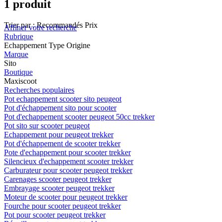
1 produit
Trier par :
Recommandés
Prix
Affiner votre recherche
Rubrique
Echappement Type Origine
Marque
Sito
Boutique
Maxiscoot
Recherches populaires
Pot echappement scooter sito peugeot
Pot d'échappement sito pour scooter
Pot d'echappement scooter peugeot 50cc trekker
Pot sito sur scooter peugeot
Echappement pour peugeot trekker
Pot d'échappement de scooter trekker
Pote d'echappement pour scooter trekker
Silencieux d'echappement scooter trekker
Carburateur pour scooter peugeot trekker
Carenages scooter peugeot trekker
Embrayage scooter peugeot trekker
Moteur de scooter pour peugeot trekker
Fourche pour scooter peugeot trekker
Pot pour scooter peugeot trekker