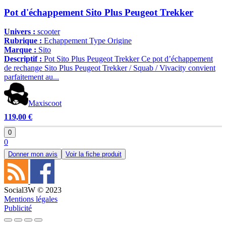
Pot d'échappement Sito Plus Peugeot Trekker
Univers :
scooter
Rubrique :
Echappement Type Origine
Marque :
Sito
Descriptif :
Pot Sito Plus Peugeot Trekker Ce pot d’échappement
de rechange Sito Plus Peugeot Trekker / Squab / Vivacity convient
parfaitement au...
Maxiscoot
119,00 €
0
0
Donner mon avis
Voir la fiche produit
Social3W © 2023
Mentions légales
Publicité