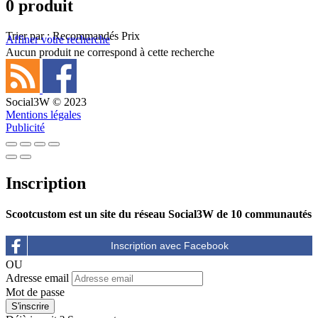
0 produit
Trier par :
Recommandés
Prix
Affiner votre recherche
Aucun produit ne correspond à cette recherche
Social3W © 2023
Mentions légales
Publicité
Inscription
Scootcustom est un site du réseau Social3W de 10 communautés
OU
Adresse email
Mot de passe