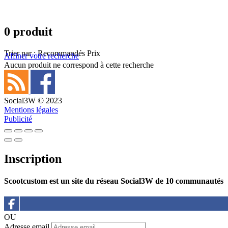
0 produit
Trier par :
Recommandés
Prix
Affiner votre recherche
Aucun produit ne correspond à cette recherche
Social3W © 2023
Mentions légales
Publicité
Inscription
Scootcustom est un site du réseau Social3W de 10 communautés
OU
Adresse email