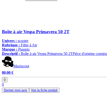
Boîte à air Vespa Primavera 50 2T
Univers :
scooter
Rubrique :
Filtre à Air
Marque :
Piaggio
Descriptif :
Boîte à air Vespa Primavera 50 2TPièce d'origine construc
Maxiscoot
80,00 €
0
0
Donner mon avis
Voir la fiche produit