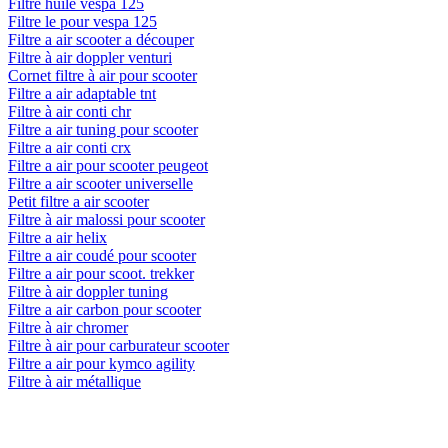
Filtre huile vespa 125
Filtre le pour vespa 125
Filtre a air scooter a découper
Filtre à air doppler venturi
Cornet filtre à air pour scooter
Filtre a air adaptable tnt
Filtre à air conti chr
Filtre a air tuning pour scooter
Filtre a air conti crx
Filtre a air pour scooter peugeot
Filtre a air scooter universelle
Petit filtre a air scooter
Filtre à air malossi pour scooter
Filtre a air helix
Filtre a air coudé pour scooter
Filtre a air pour scoot. trekker
Filtre à air doppler tuning
Filtre a air carbon pour scooter
Filtre à air chromer
Filtre à air pour carburateur scooter
Filtre a air pour kymco agility
Filtre à air métallique