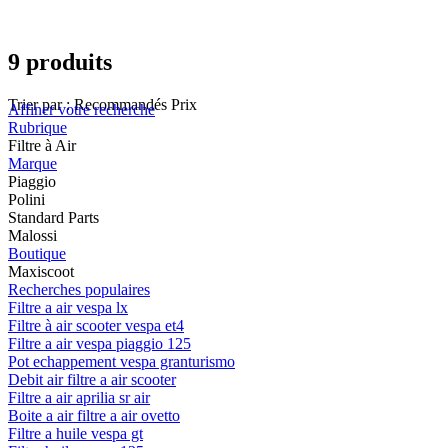
9 produits
Trier par :
Recommandés
Prix
Affiner votre recherche
Rubrique
Filtre à Air
Marque
Piaggio
Polini
Standard Parts
Malossi
Boutique
Maxiscoot
Recherches populaires
Filtre a air vespa lx
Filtre à air scooter vespa et4
Filtre a air vespa piaggio 125
Pot echappement vespa granturismo
Debit air filtre a air scooter
Filtre a air aprilia sr air
Boite a air filtre a air ovetto
Filtre a huile vespa gt