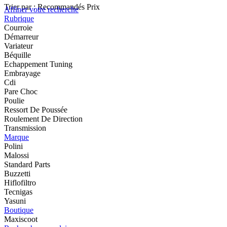
Trier par :
Recommandés
Prix
Affiner votre recherche
Rubrique
Courroie
Démarreur
Variateur
Béquille
Echappement Tuning
Embrayage
Cdi
Pare Choc
Poulie
Ressort De Poussée
Roulement De Direction
Transmission
Marque
Polini
Malossi
Standard Parts
Buzzetti
Hiflofiltro
Tecnigas
Yasuni
Boutique
Maxiscoot