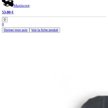
Maxiscoot
53,00 €
0
0
Donner mon avis
Voir la fiche produit