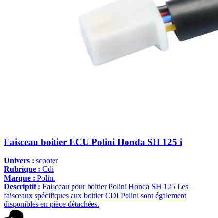
Faisceau boitier ECU Polini Honda SH 125 i
Univers :
scooter
Rubrique :
Cdi
Marque :
Polini
Descriptif :
Faisceau pour boitier Polini Honda SH 125 Les
faisceaux spécifiques aux boitier CDI Polini sont également
disponibles en pièce détachées.