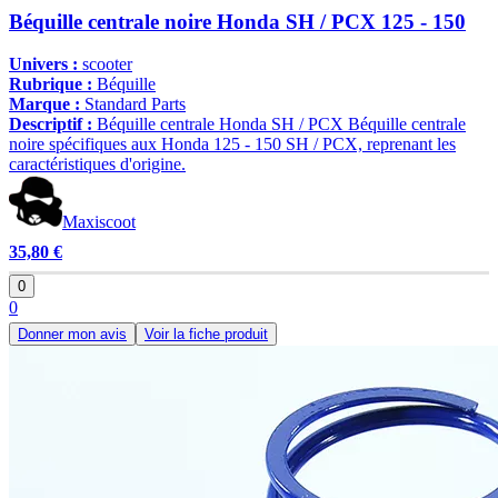
Béquille centrale noire Honda SH / PCX 125 - 150
Univers :
scooter
Rubrique :
Béquille
Marque :
Standard Parts
Descriptif :
Béquille centrale Honda SH / PCX Béquille centrale
noire spécifiques aux Honda 125 - 150 SH / PCX, reprenant les
caractéristiques d'origine.
Maxiscoot
35,80 €
0
0
Donner mon avis
Voir la fiche produit