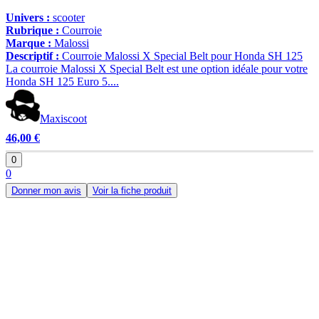
Univers :
scooter
Rubrique :
Courroie
Marque :
Malossi
Descriptif :
Courroie Malossi X Special Belt pour Honda SH 125
La courroie Malossi X Special Belt est une option idéale pour votre
Honda SH 125 Euro 5....
Maxiscoot
46,00 €
0
0
Donner mon avis
Voir la fiche produit