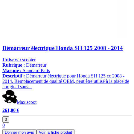
Démarreur électrique Honda SH 125 2008 - 2014
Univers :
scooter
Rubrique :
Démarreur
Marque :
Standard Parts
Descriptif :
Démarreur électrique pour Honda SH 125 cc 2008 -
2014. Remplacement de qualité OEM, peut être utilisé à la place de
l'original sans...
Maxiscoot
261,00 €
0
0
Donner mon avis
Voir la fiche produit