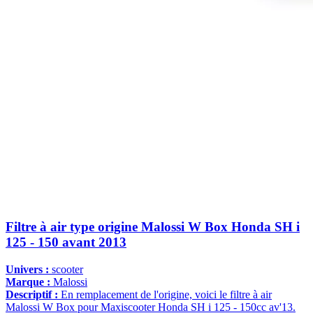
Filtre à air type origine Malossi W Box Honda SH i
125 - 150 avant 2013
Univers :
scooter
Marque :
Malossi
Descriptif :
En remplacement de l'origine, voici le filtre à air
Malossi W Box pour Maxiscooter Honda SH i 125 - 150cc av'13.