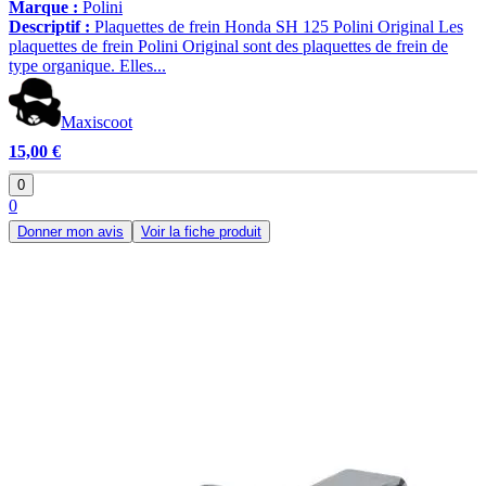
Marque :
Polini
Descriptif :
Plaquettes de frein Honda SH 125 Polini Original Les
plaquettes de frein Polini Original sont des plaquettes de frein de
type organique. Elles...
Maxiscoot
15,00 €
0
0
Donner mon avis
Voir la fiche produit