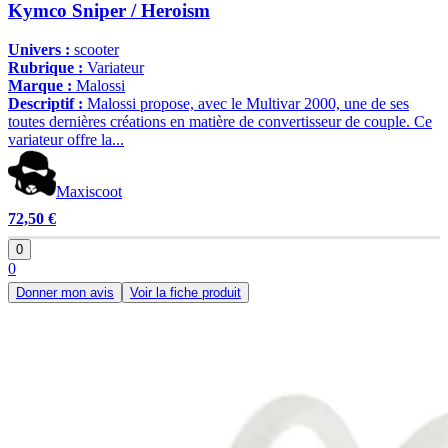
Kymco Sniper / Heroism
Univers :
scooter
Rubrique :
Variateur
Marque :
Malossi
Descriptif :
Malossi propose, avec le Multivar 2000, une de ses
toutes dernières créations en matière de convertisseur de couple. Ce
variateur offre la...
Maxiscoot
72,50 €
0
0
Donner mon avis
Voir la fiche produit