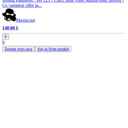
Honda Pantheon / SH 125 - 150cc pour votre Maxiscooter préféré !
Ce variateur offre la...
Maxiscoot
140,00 €
0
0
Donner mon avis
Voir la fiche produit