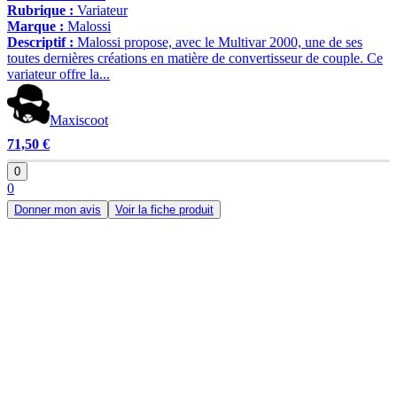
Rubrique :
Variateur
Marque :
Malossi
Descriptif :
Malossi propose, avec le Multivar 2000, une de ses
toutes dernières créations en matière de convertisseur de couple. Ce
variateur offre la...
Maxiscoot
71,50 €
0
0
Donner mon avis
Voir la fiche produit