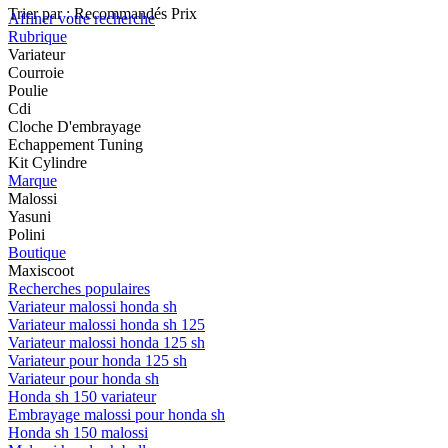
Trier par :
Recommandés
Prix
Affiner votre recherche
Rubrique
Variateur
Courroie
Poulie
Cdi
Cloche D'embrayage
Echappement Tuning
Kit Cylindre
Marque
Malossi
Yasuni
Polini
Boutique
Maxiscoot
Recherches populaires
Variateur malossi honda sh
Variateur malossi honda sh 125
Variateur malossi honda 125 sh
Variateur pour honda 125 sh
Variateur pour honda sh
Honda sh 150 variateur
Embrayage malossi pour honda sh
Honda sh 150 malossi