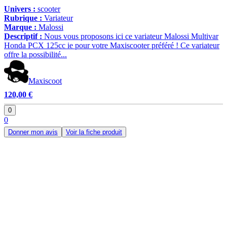
Univers :
scooter
Rubrique :
Variateur
Marque :
Malossi
Descriptif :
Nous vous proposons ici ce variateur Malossi Multivar
Honda PCX 125cc ie pour votre Maxiscooter préféré ! Ce variateur
offre la possibilité...
Maxiscoot
120,00 €
0
0
Donner mon avis
Voir la fiche produit