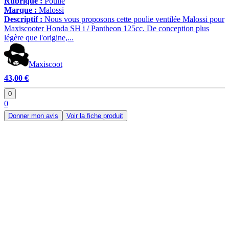
Rubrique :
Poulie
Marque :
Malossi
Descriptif :
Nous vous proposons cette poulie ventilée Malossi pour
Maxiscooter Honda SH i / Pantheon 125cc. De conception plus
légère que l'origine,...
Maxiscoot
43,00 €
0
0
Donner mon avis
Voir la fiche produit