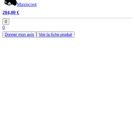
Maxiscoot
204,00 €
0
0
Donner mon avis
Voir la fiche produit