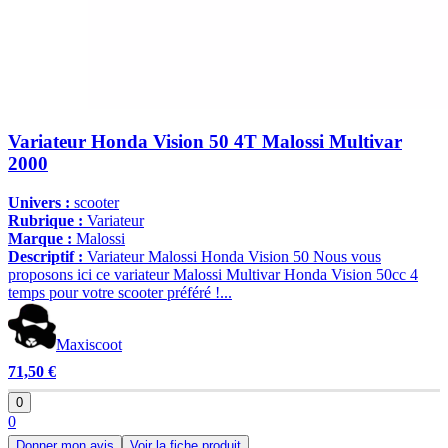
Variateur Honda Vision 50 4T Malossi Multivar
2000
Univers :
scooter
Rubrique :
Variateur
Marque :
Malossi
Descriptif :
Variateur Malossi Honda Vision 50 Nous vous
proposons ici ce variateur Malossi Multivar Honda Vision 50cc 4
temps pour votre scooter préféré !...
Maxiscoot
71,50 €
0
0
Donner mon avis
Voir la fiche produit