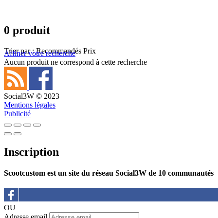
0 produit
Trier par :
Recommandés
Prix
Affiner votre recherche
Aucun produit ne correspond à cette recherche
Social3W © 2023
Mentions légales
Publicité
Inscription
Scootcustom est un site du réseau Social3W de 10 communautés
OU
Adresse email