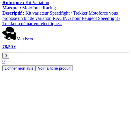
Rubrique :
Kit Variation
Marque :
Motoforce Racing
Descriptif :
Kit variateur Speedfight / Trekker Motoforce vous
propose un kit de variation RACING pour Peugeot Speedfight /
Trekker à démarreur électrique...
Maxiscoot
78,50 €
0
0
Donner mon avis
Voir la fiche produit