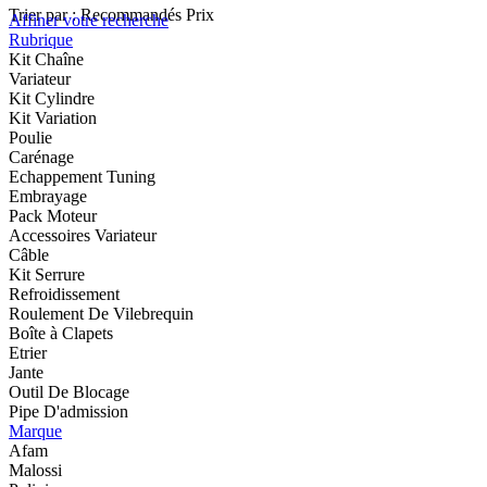
Trier par :
Recommandés
Prix
Affiner votre recherche
Rubrique
Kit Chaîne
Variateur
Kit Cylindre
Kit Variation
Poulie
Carénage
Echappement Tuning
Embrayage
Pack Moteur
Accessoires Variateur
Câble
Kit Serrure
Refroidissement
Roulement De Vilebrequin
Boîte à Clapets
Etrier
Jante
Outil De Blocage
Pipe D'admission
Marque
Afam
Malossi