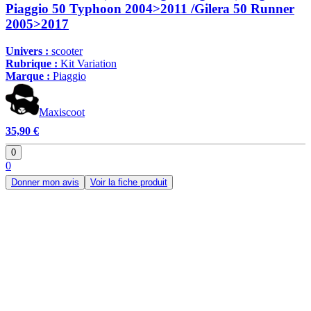
Piaggio 50 Typhoon 2004>2011 /Gilera 50 Runner
2005>2017
Univers :
scooter
Rubrique :
Kit Variation
Marque :
Piaggio
Maxiscoot
35,90 €
0
0
Donner mon avis
Voir la fiche produit