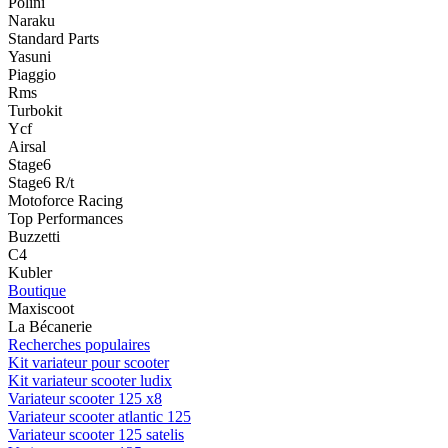
Polini
Naraku
Standard Parts
Yasuni
Piaggio
Rms
Turbokit
Ycf
Airsal
Stage6
Stage6 R/t
Motoforce Racing
Top Performances
Buzzetti
C4
Kubler
Boutique
Maxiscoot
La Bécanerie
Recherches populaires
Kit variateur pour scooter
Kit variateur scooter ludix
Variateur scooter 125 x8
Variateur scooter atlantic 125
Variateur scooter 125 satelis