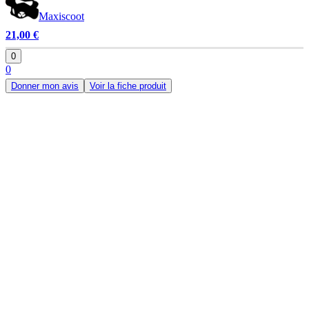
Maxiscoot
21,00 €
0
0
Donner mon avis
Voir la fiche produit