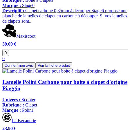
Rubrique :
Boîte à Clapets
Marque :
Stage6
Descriptif :
Clapet carbone 0,35mm à découper Stage6 propose une
planche de lamelles de clapet en carbone à découper. Si vos lamelles
de clapets sont...
Maxiscoot
39,00 €
0
0
Donner mon avis
Voir la fiche produit
Lamelle Polini Carbone pour boite à clapet d'origine
Piaggio
Univers :
Scooter
Rubrique :
Clapet
Marque :
Polini
La Bécanerie
23,90 €