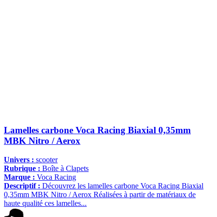
Lamelles carbone Voca Racing Biaxial 0,35mm
MBK Nitro / Aerox
Univers :
scooter
Rubrique :
Boîte à Clapets
Marque :
Voca Racing
Descriptif :
Découvrez les lamelles carbone Voca Racing Biaxial
0,35mm MBK Nitro / Aerox Réalisées à partir de matériaux de
haute qualité ces lamelles...