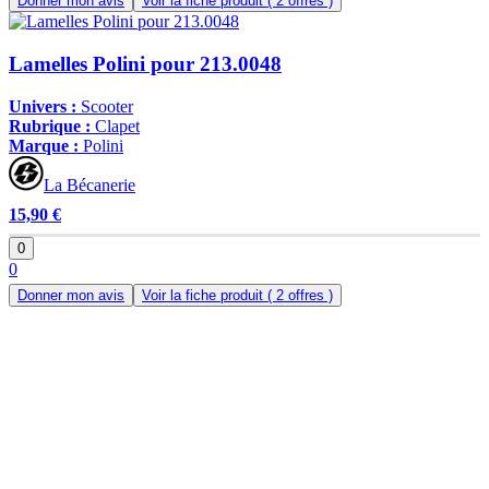
Donner mon avis
Voir la fiche produit
( 2 offres )
Lamelles Polini pour 213.0048
Univers :
Scooter
Rubrique :
Clapet
Marque :
Polini
La Bécanerie
15,90 €
0
0
Donner mon avis
Voir la fiche produit
( 2 offres )