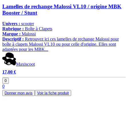
Lamelles de rechange Malossi VL10 / origine MBK
Booster / Stunt
Univers :
scooter
Rubrique :
Boîte à Clapets
Marque :
Malossi
Descriptif :
Retrouvez ici ces lamelles de rechange Malossi pour
boîte à clapets Malossi VL10 ou pour celle d'origine. Elles sont
adaptées pour les MBK...
Maxiscoot
17,00 €
0
0
Donner mon avis
Voir la fiche produit