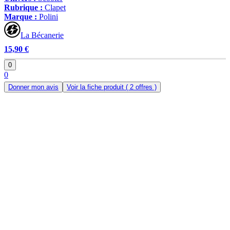
Rubrique :
Clapet
Marque :
Polini
La Bécanerie
15,90 €
0
0
Donner mon avis
Voir la fiche produit
( 2 offres )