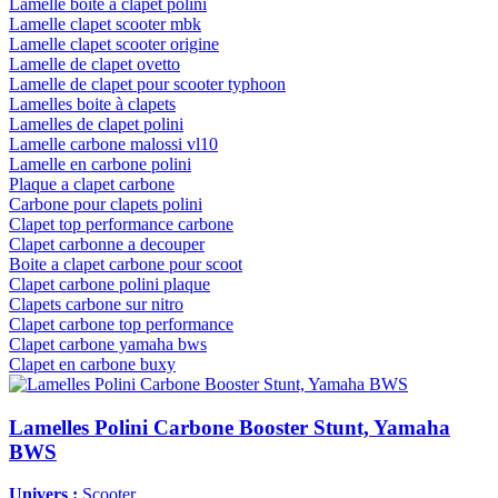
Lamelle boite a clapet polini
Lamelle clapet scooter mbk
Lamelle clapet scooter origine
Lamelle de clapet ovetto
Lamelle de clapet pour scooter typhoon
Lamelles boite à clapets
Lamelles de clapet polini
Lamelle carbone malossi vl10
Lamelle en carbone polini
Plaque a clapet carbone
Carbone pour clapets polini
Clapet top performance carbone
Clapet carbonne a decouper
Boite a clapet carbone pour scoot
Clapet carbone polini plaque
Clapets carbone sur nitro
Clapet carbone top performance
Clapet carbone yamaha bws
Clapet en carbone buxy
Lamelles Polini Carbone Booster Stunt, Yamaha
BWS
Univers :
Scooter