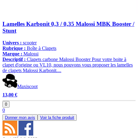
Lamelles Karbonit 0,3 / 0,35 Malossi MBK Booster /
Stunt
Univers :
scooter
Rubrique :
Boîte à Clapets
Marque :
Malossi
Descriptif :
Clapets carbone Malossi Booster Pour votre boite à
clapet d'origine ou VL10, nous pouvons vous proposer les lamelles
de clapets Malossi Karbonit....
Maxiscoot
13,00 €
0
0
Donner mon avis
Voir la fiche produit