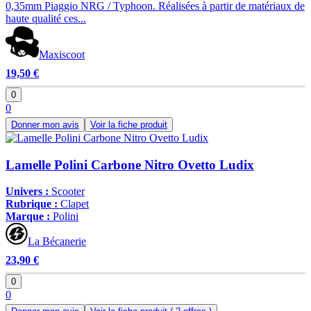
0,35mm Piaggio NRG / Typhoon. Réalisées à partir de matériaux de
haute qualité ces...
Maxiscoot
19,50 €
0
0
Donner mon avis
Voir la fiche produit
Lamelle Polini Carbone Nitro Ovetto Ludix
Univers :
Scooter
Rubrique :
Clapet
Marque :
Polini
La Bécanerie
23,90 €
0
0