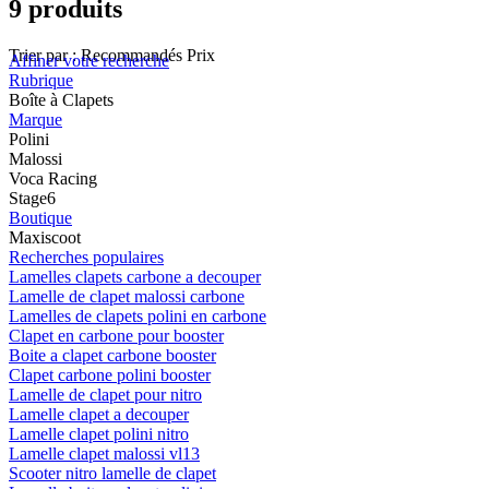
9 produits
Trier par :
Recommandés
Prix
Affiner votre recherche
Rubrique
Boîte à Clapets
Marque
Polini
Malossi
Voca Racing
Stage6
Boutique
Maxiscoot
Recherches populaires
Lamelles clapets carbone a decouper
Lamelle de clapet malossi carbone
Lamelles de clapets polini en carbone
Clapet en carbone pour booster
Boite a clapet carbone booster
Clapet carbone polini booster
Lamelle de clapet pour nitro
Lamelle clapet a decouper
Lamelle clapet polini nitro
Lamelle clapet malossi vl13
Scooter nitro lamelle de clapet