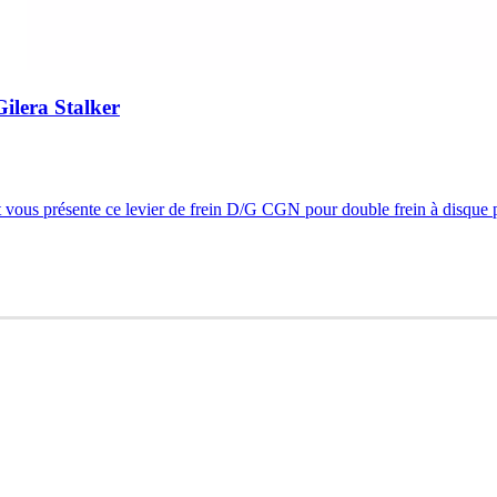
ilera Stalker
 vous présente ce levier de frein D/G CGN pour double frein à disque p