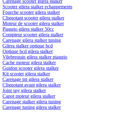
Carénage scooter giléra stalker
Scooter gilera stalker echappements
Fourche scooter gilera stalker
Clignotant scooter gilera stalker
Moteur de scooter gilera stalker
Piaggio gilera stalker 50cc
Compteur scooter gilera stalker
Carenage gilera stalker tuning
Gilera stalker optique bcd
Optique bcd gilera stalker
Vilebrequin gilera stalker piaggio
Cache moteur gilera stalker
Guidon scooter gilera stalker
Kit scooter gilera stalker
Carenage tnt gilera stalker
Clignotant avant gilera stalker
Joint spy gilera stalker
Capot moteur gilera stalker
Carenage stalker gilera tuning
Carenage tuning gilera stalker