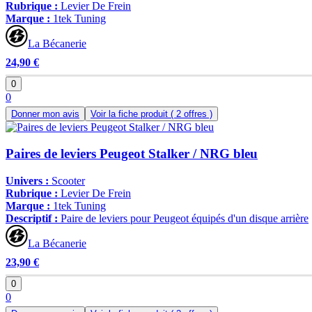
Rubrique :
Levier De Frein
Marque :
1tek Tuning
La Bécanerie
24,90 €
0
0
Donner mon avis
Voir la fiche produit
( 2 offres )
Paires de leviers Peugeot Stalker / NRG bleu
Univers :
Scooter
Rubrique :
Levier De Frein
Marque :
1tek Tuning
Descriptif :
Paire de leviers pour Peugeot équipés d'un disque arrière
La Bécanerie
23,90 €
0
0