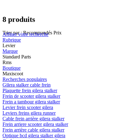
8 produits
Trier par :
Recommandés
Prix
Affiner votre recherche
Rubrique
Levier
Marque
Standard Parts
Rms
Boutique
Maxiscoot
Recherches populaires
Gilera stalker cable frein
Plaquette frein gilera stalker
Frein de scooter gilera stalker
Frein a tambour gilera stalker
Levier frein scooter gilera
Leviers freins gilera runner
Cable frein arrière gilera stalker
Frein arriere scooter gilera stalker
Frein arrière cable gilera stalker
Optique bcd gilera stalker gilera