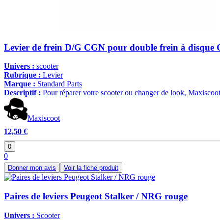
Levier de frein D/G CGN pour double frein à disque G
Univers :
scooter
Rubrique :
Levier
Marque :
Standard Parts
Descriptif :
Pour réparer votre scooter ou changer de look, Maxiscoot
Maxiscoot
12,50 €
0
0
Donner mon avis
Voir la fiche produit
Paires de leviers Peugeot Stalker / NRG rouge
Univers :
Scooter