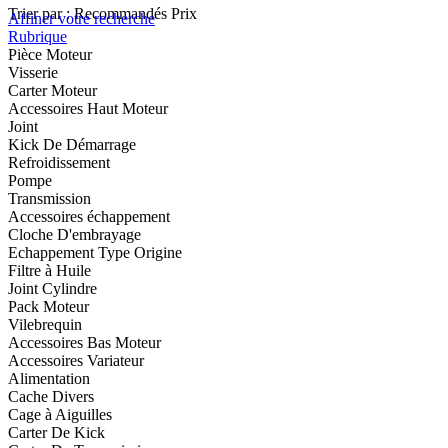
Trier par :
Recommandés
Prix
Affiner votre recherche
Rubrique
Pièce Moteur
Visserie
Carter Moteur
Accessoires Haut Moteur
Joint
Kick De Démarrage
Refroidissement
Pompe
Transmission
Accessoires échappement
Cloche D'embrayage
Echappement Type Origine
Filtre à Huile
Joint Cylindre
Pack Moteur
Vilebrequin
Accessoires Bas Moteur
Accessoires Variateur
Alimentation
Cache Divers
Cage à Aiguilles
Carter De Kick