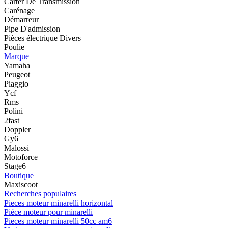
Carter De Transmission
Carénage
Démarreur
Pipe D'admission
Pièces électrique Divers
Poulie
Marque
Yamaha
Peugeot
Piaggio
Ycf
Rms
Polini
2fast
Doppler
Gy6
Malossi
Motoforce
Stage6
Boutique
Maxiscoot
Recherches populaires
Pieces moteur minarelli horizontal
Piéce moteur pour minarelli
Pieces moteur minarelli 50cc am6