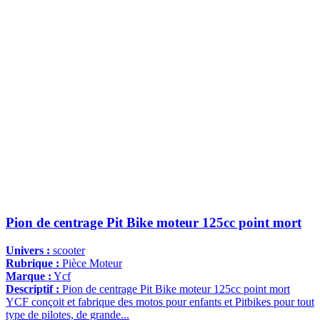
Pion de centrage Pit Bike moteur 125cc point mort
Univers :
scooter
Rubrique :
Pièce Moteur
Marque :
Ycf
Descriptif :
Pion de centrage Pit Bike moteur 125cc point mort
YCF conçoit et fabrique des motos pour enfants et Pitbikes pour tout
type de pilotes, de grande...