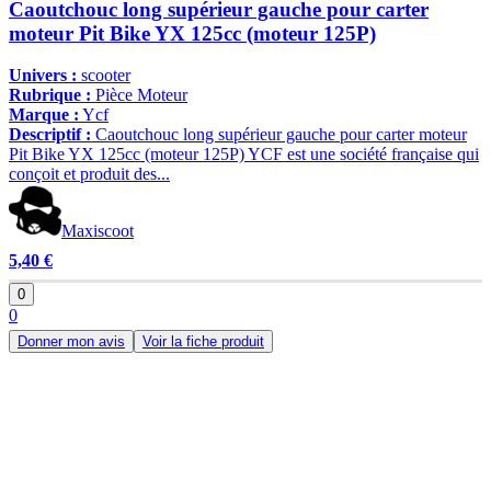
Caoutchouc long supérieur gauche pour carter
moteur Pit Bike YX 125cc (moteur 125P)
Univers :
scooter
Rubrique :
Pièce Moteur
Marque :
Ycf
Descriptif :
Caoutchouc long supérieur gauche pour carter moteur
Pit Bike YX 125cc (moteur 125P) YCF est une société française qui
conçoit et produit des...
Maxiscoot
5,40 €
0
0
Donner mon avis
Voir la fiche produit