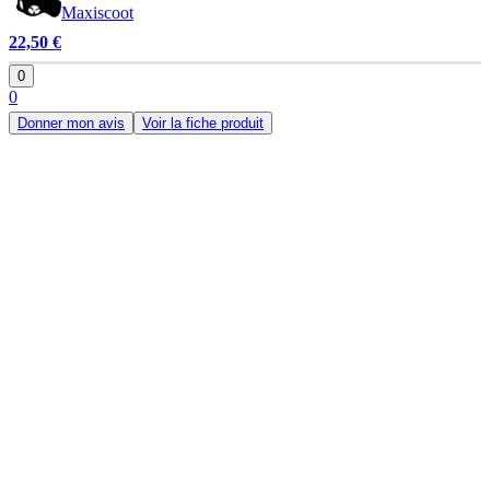
Maxiscoot
22,50 €
0
0
Donner mon avis
Voir la fiche produit