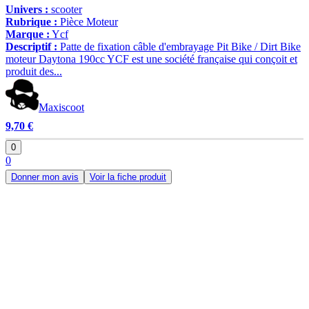
Univers :
scooter
Rubrique :
Pièce Moteur
Marque :
Ycf
Descriptif :
Patte de fixation câble d'embrayage Pit Bike / Dirt Bike
moteur Daytona 190cc YCF est une société française qui conçoit et
produit des...
Maxiscoot
9,70 €
0
0
Donner mon avis
Voir la fiche produit