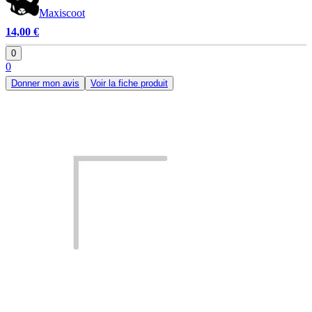
Maxiscoot
14,00 €
0
0
Donner mon avis
Voir la fiche produit