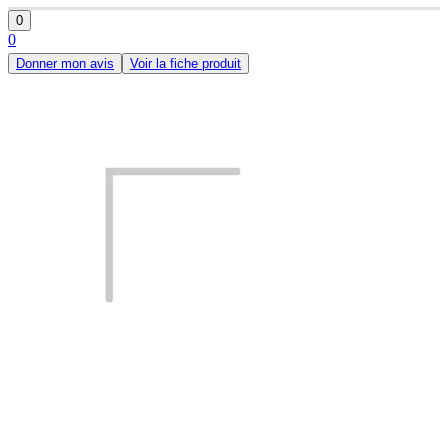
0
0
Donner mon avis
Voir la fiche produit