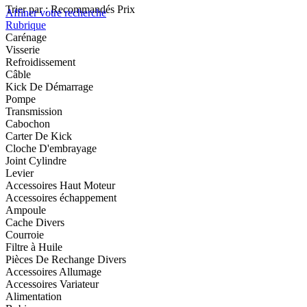
Trier par :
Recommandés
Prix
Affiner votre recherche
Rubrique
Carénage
Visserie
Refroidissement
Câble
Kick De Démarrage
Pompe
Transmission
Cabochon
Carter De Kick
Cloche D'embrayage
Joint Cylindre
Levier
Accessoires Haut Moteur
Accessoires échappement
Ampoule
Cache Divers
Courroie
Filtre à Huile
Pièces De Rechange Divers
Accessoires Allumage
Accessoires Variateur
Alimentation