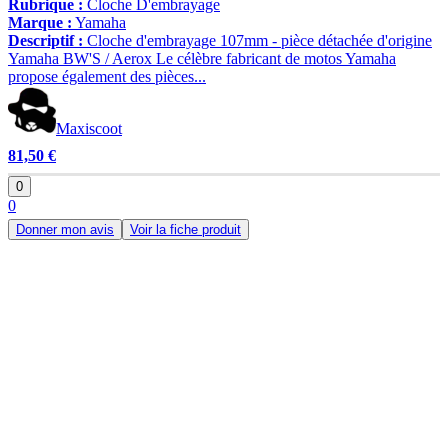
Rubrique :
Cloche D'embrayage
Marque :
Yamaha
Descriptif :
Cloche d'embrayage 107mm - pièce détachée d'origine
Yamaha BW'S / Aerox Le célèbre fabricant de motos Yamaha
propose également des pièces...
Maxiscoot
81,50 €
0
0
Donner mon avis
Voir la fiche produit