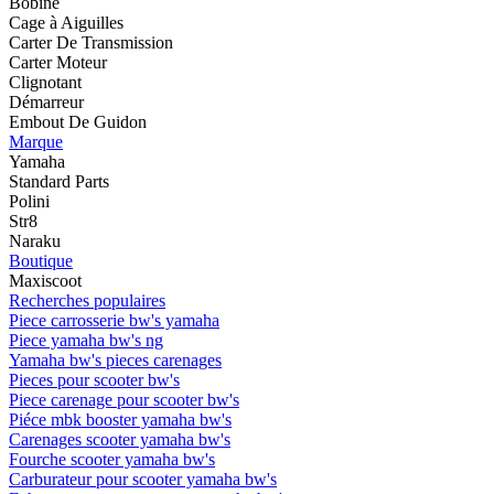
Bobine
Cage à Aiguilles
Carter De Transmission
Carter Moteur
Clignotant
Démarreur
Embout De Guidon
Marque
Yamaha
Standard Parts
Polini
Str8
Naraku
Boutique
Maxiscoot
Recherches populaires
Piece carrosserie bw's yamaha
Piece yamaha bw's ng
Yamaha bw's pieces carenages
Pieces pour scooter bw's
Piece carenage pour scooter bw's
Piéce mbk booster yamaha bw's
Carenages scooter yamaha bw's
Fourche scooter yamaha bw's
Carburateur pour scooter yamaha bw's