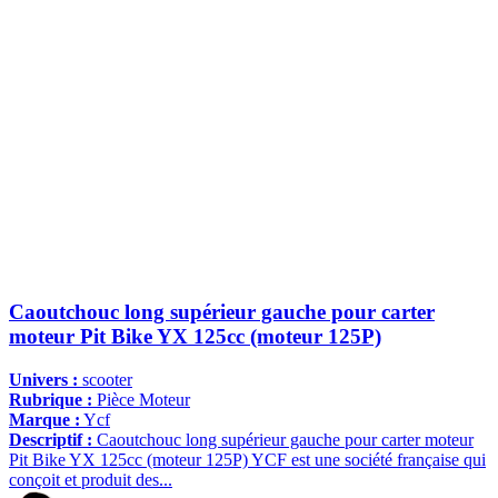
Caoutchouc long supérieur gauche pour carter
moteur Pit Bike YX 125cc (moteur 125P)
Univers :
scooter
Rubrique :
Pièce Moteur
Marque :
Ycf
Descriptif :
Caoutchouc long supérieur gauche pour carter moteur
Pit Bike YX 125cc (moteur 125P) YCF est une société française qui
conçoit et produit des...