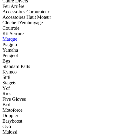
Cadre Divers
Feu Arrière
Accessoires Carburateur
Accessoires Haut Moteur
Cloche D'embrayage
Courroie
Kit Serrure
Marque
Piaggio
Yamaha
Peugeot
Bgs
Standard Parts
Kymco
Str8
Stage6
Ycf
Rms
Five Gloves
Bcd
Motoforce
Doppler
Easyboost
Gy6
Malossi