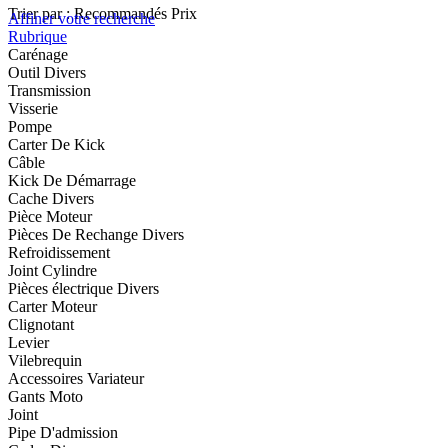
Trier par :
Recommandés
Prix
Affiner votre recherche
Rubrique
Carénage
Outil Divers
Transmission
Visserie
Pompe
Carter De Kick
Câble
Kick De Démarrage
Cache Divers
Pièce Moteur
Pièces De Rechange Divers
Refroidissement
Joint Cylindre
Pièces électrique Divers
Carter Moteur
Clignotant
Levier
Vilebrequin
Accessoires Variateur
Gants Moto
Joint
Pipe D'admission