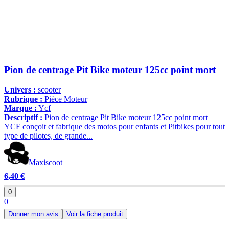
Pion de centrage Pit Bike moteur 125cc point mort
Univers :
scooter
Rubrique :
Pièce Moteur
Marque :
Ycf
Descriptif :
Pion de centrage Pit Bike moteur 125cc point mort
YCF conçoit et fabrique des motos pour enfants et Pitbikes pour tout
type de pilotes, de grande...
Maxiscoot
6,40 €
0
0
Donner mon avis
Voir la fiche produit