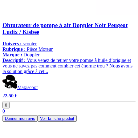
Obturateur de pompe à air Doppler Noir Peugeot
Ludix / Kisbee
Univers :
scooter
Rubrique :
Pièce Moteur
Marque :
Doppler
Descriptif :
Vous venez de retirer votre pompe à huile d’origine et
vous ne savez pas comment combler cet énorme trou ? Nous avons
la solution grâce à cet...
Maxiscoot
22,50 €
0
0
Donner mon avis
Voir la fiche produit