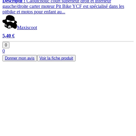
Descriptif :
Caoutchouc court supérieur droit et inferieur
gauche/droite carter moteur Pit Bike YCF est spécialisé dans les
pitbike et motos pour enfant au...
Maxiscoot
5,40 €
0
0
Donner mon avis
Voir la fiche produit