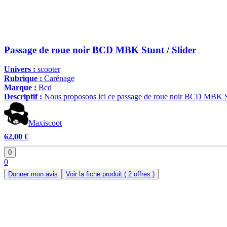
Passage de roue noir BCD MBK Stunt / Slider
Univers :
scooter
Rubrique :
Carénage
Marque :
Bcd
Descriptif :
Nous proposons ici ce passage de roue noir BCD MBK Stunt
Maxiscoot
62,00 €
0
0
Donner mon avis
Voir la fiche produit
( 2 offres )