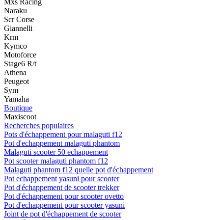
Mxs Racing
Naraku
Scr Corse
Giannelli
Krm
Kymco
Motoforce
Stage6 R/t
Athena
Peugeot
Sym
Yamaha
Boutique
Maxiscoot
Recherches populaires
Pots d'échappement pour malaguti f12
Pot d'echappement malaguti phantom
Malaguti scooter 50 echappement
Pot scooter malaguti phantom f12
Malaguti phantom f12 quelle pot d'échappement
Pot echappement yasuni pour scooter
Pot d'échappement de scooter trekker
Pot d'échappement pour scooter ovetto
Pot d'echappement pour scooter yasuni
Joint de pot d'échappement de scooter