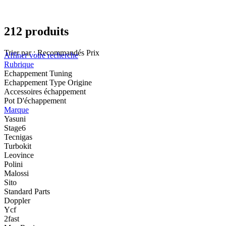
212 produits
Trier par :
Recommandés
Prix
Affiner votre recherche
Rubrique
Echappement Tuning
Echappement Type Origine
Accessoires échappement
Pot D'échappement
Marque
Yasuni
Stage6
Tecnigas
Turbokit
Leovince
Polini
Malossi
Sito
Standard Parts
Doppler
Ycf
2fast