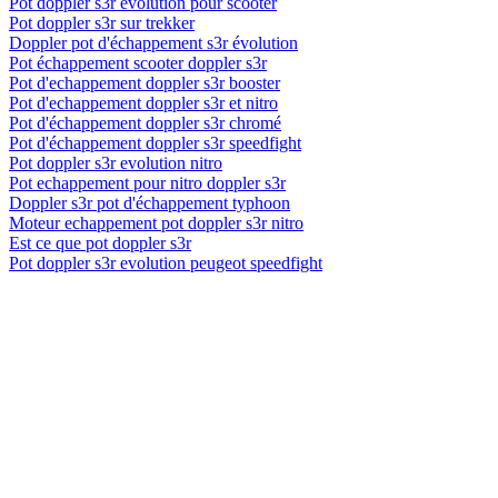
Pot doppler s3r evolution pour scooter
Pot doppler s3r sur trekker
Doppler pot d'échappement s3r évolution
Pot échappement scooter doppler s3r
Pot d'echappement doppler s3r booster
Pot d'echappement doppler s3r et nitro
Pot d'échappement doppler s3r chromé
Pot d'échappement doppler s3r speedfight
Pot doppler s3r evolution nitro
Pot echappement pour nitro doppler s3r
Doppler s3r pot d'échappement typhoon
Moteur echappement pot doppler s3r nitro
Est ce que pot doppler s3r
Pot doppler s3r evolution peugeot speedfight