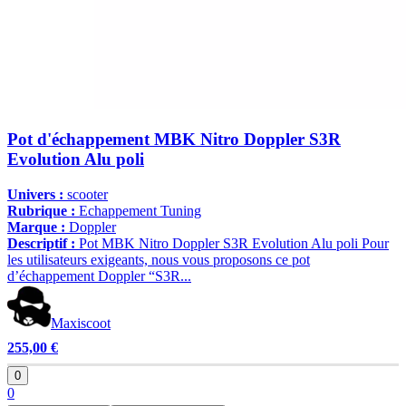
Pot d'échappement MBK Nitro Doppler S3R
Evolution Alu poli
Univers :
scooter
Rubrique :
Echappement Tuning
Marque :
Doppler
Descriptif :
Pot MBK Nitro Doppler S3R Evolution Alu poli Pour
les utilisateurs exigeants, nous vous proposons ce pot
d’échappement Doppler “S3R...
Maxiscoot
255,00 €
0
0