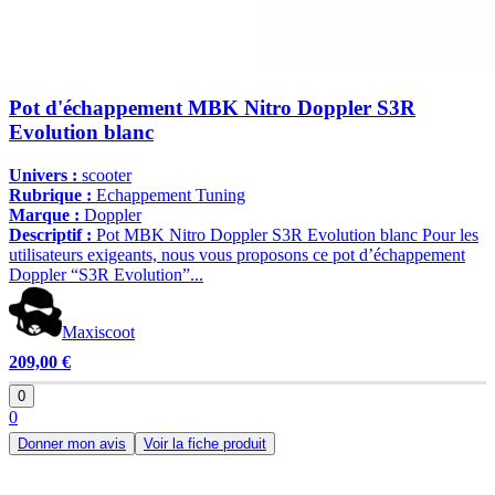
Pot d'échappement MBK Nitro Doppler S3R
Evolution blanc
Univers :
scooter
Rubrique :
Echappement Tuning
Marque :
Doppler
Descriptif :
Pot MBK Nitro Doppler S3R Evolution blanc Pour les
utilisateurs exigeants, nous vous proposons ce pot d’échappement
Doppler “S3R Evolution”...
Maxiscoot
209,00 €
0
0
Donner mon avis
Voir la fiche produit