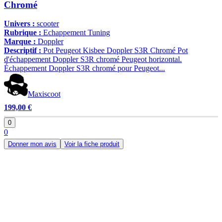
Chromé
Univers :
scooter
Rubrique :
Echappement Tuning
Marque :
Doppler
Descriptif :
Pot Peugeot Kisbee Doppler S3R Chromé Pot
d'échappement Doppler S3R chromé Peugeot horizontal.
Échappement Doppler S3R chromé pour Peugeot...
Maxiscoot
199,00 €
0
0
Donner mon avis
Voir la fiche produit