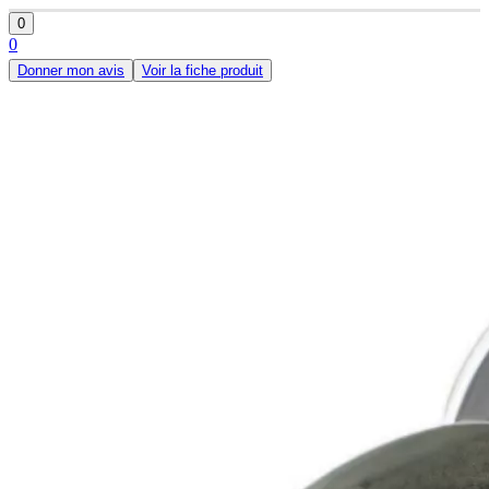
0
0
Donner mon avis
Voir la fiche produit