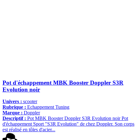
Pot d'échappement MBK Booster Doppler S3R
Evolution noir
Univers :
scooter
Rubrique :
Echappement Tuning
Marque :
Doppler
Descriptif :
Pot MBK Booster Doppler S3R Evolution noir Pot
d'échappement Sport "S3R Evolution" de chez Doppler. Son corps
est réalisé en tôles d'acier...