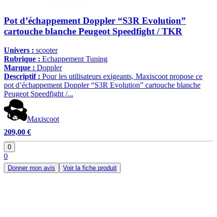
Pot d’échappement Doppler “S3R Evolution”
cartouche blanche Peugeot Speedfight / TKR
Univers :
scooter
Rubrique :
Echappement Tuning
Marque :
Doppler
Descriptif :
Pour les utilisateurs exigeants, Maxiscoot propose ce
pot d’échappement Doppler “S3R Evolution” cartouche blanche
Peugeot Speedfight /...
Maxiscoot
209,00 €
0
0
Donner mon avis
Voir la fiche produit