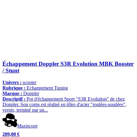
Échappement Doppler S3R Evolution MBK Booster
/ Stunt
Univers :
scooter
Rubrique :
Echappement Tuning
Marque :
Doppler
Descriptif :
Pot d'échappement Sport "S3R Evolution" de chez
Doppler. Son corps est réalisé en tôles d'acier "roulées-soudées",
vernis, terminé par un...
Maxiscoot
209,00 €