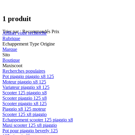
1 produit
Trier par :
Recommandés
Prix
Affiner votre recherche
Rubrique
Echappement Type Origine
Marque
Sito
Boutique
Maxiscoot
Recherches populaires
Pot piaggio piaggio x8 125
Moteur piaggio x8 125
Variateur piaggio x8 125
Scooter 125 piaggio x8
Scooter piaggio 125 x8
Scooter piaggio x8 125
Piaggio x8 125 moteur
Scooter 125 x8 piaggio
Echappement scooter 125 piaggio x8
Maxi scooter 125 x8 piaggio
Pot pour piaggio beverly 125