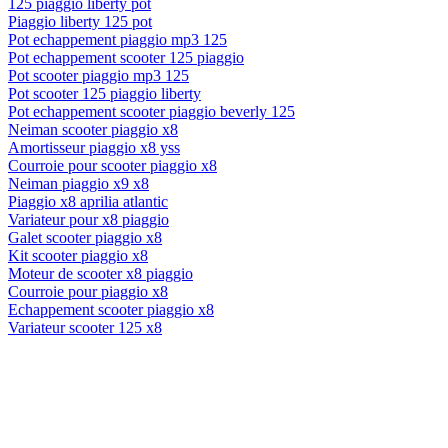
125 piaggio liberty pot
Piaggio liberty 125 pot
Pot echappement piaggio mp3 125
Pot echappement scooter 125 piaggio
Pot scooter piaggio mp3 125
Pot scooter 125 piaggio liberty
Pot echappement scooter piaggio beverly 125
Neiman scooter piaggio x8
Amortisseur piaggio x8 yss
Courroie pour scooter piaggio x8
Neiman piaggio x9 x8
Piaggio x8 aprilia atlantic
Variateur pour x8 piaggio
Galet scooter piaggio x8
Kit scooter piaggio x8
Moteur de scooter x8 piaggio
Courroie pour piaggio x8
Echappement scooter piaggio x8
Variateur scooter 125 x8