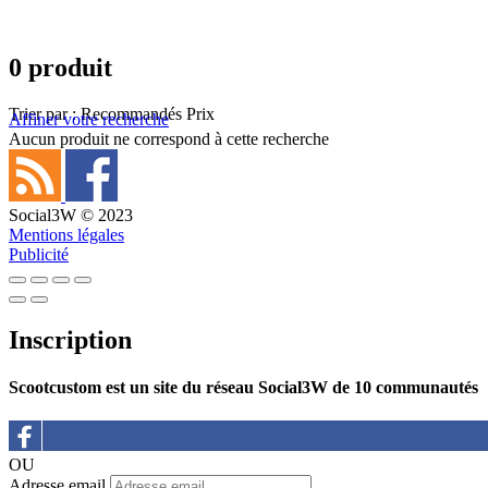
0 produit
Trier par :
Recommandés
Prix
Affiner votre recherche
Aucun produit ne correspond à cette recherche
Social3W © 2023
Mentions légales
Publicité
Inscription
Scootcustom est un site du réseau Social3W de 10 communautés
OU
Adresse email