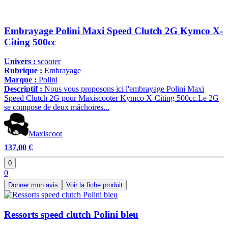
Embrayage Polini Maxi Speed Clutch 2G Kymco X-
Citing 500cc
Univers :
scooter
Rubrique :
Embrayage
Marque :
Polini
Descriptif :
Nous vous proposons ici l'embrayage Polini Maxi
Speed Clutch 2G pour Maxiscooter Kymco X-Citing 500cc.Le 2G
se compose de deux mâchoires...
Maxiscoot
137,00 €
0
0
Donner mon avis
Voir la fiche produit
Ressorts speed clutch Polini bleu