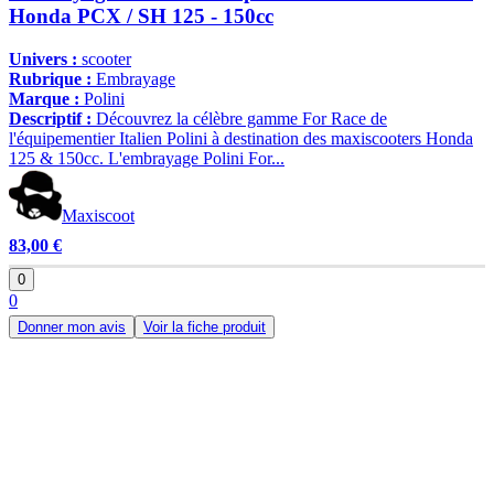
Honda PCX / SH 125 - 150cc
Univers :
scooter
Rubrique :
Embrayage
Marque :
Polini
Descriptif :
Découvrez la célèbre gamme For Race de
l'équipementier Italien Polini à destination des maxiscooters Honda
125 & 150cc. L'embrayage Polini For...
Maxiscoot
83,00 €
0
0
Donner mon avis
Voir la fiche produit