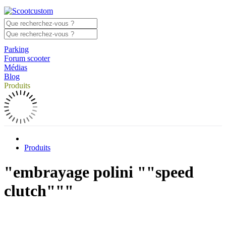
Parking
Forum scooter
Médias
Blog
Produits
Produits
"embrayage polini ""speed
clutch"""