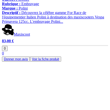
Rubrique :
Embrayage
Marque :
Polini
Descriptif :
Découvrez la célèbre gamme For Race de
l'équipementier Italien Polini à destination des maxiscooters Vespa
Primavera 125cc. L'embrayage Polini...
Maxiscoot
83,00 €
0
0
Donner mon avis
Voir la fiche produit