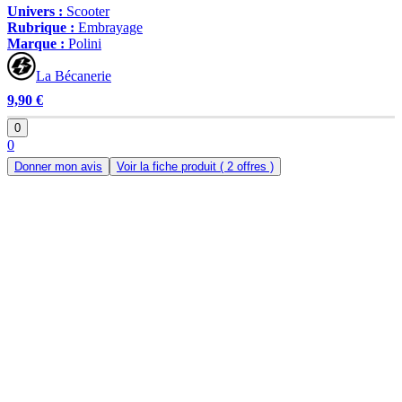
Univers :
Scooter
Rubrique :
Embrayage
Marque :
Polini
La Bécanerie
9,90 €
0
0
Donner mon avis
Voir la fiche produit
( 2 offres )