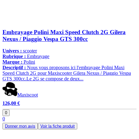
Embrayage Polini Maxi Speed Clutch 2G Gilera
Nexus / Piaggio Vespa GTS 300cc
Univers :
scooter
Rubrique :
Embrayage
Marque :
Polini
Descriptif :
Nous vous proposons ici l'embrayage Polini Maxi
Speed Clutch 2G pour Maxiscooter Gilera Nexus / Piaggio Vespa
GTS 300cc.Le 2G se compose de deux...
Maxiscoot
126,00 €
0
0
Donner mon avis
Voir la fiche produit