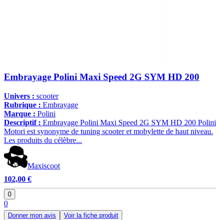
Embrayage Polini Maxi Speed 2G SYM HD 200
Univers :
scooter
Rubrique :
Embrayage
Marque :
Polini
Descriptif :
Embrayage Polini Maxi Speed 2G SYM HD 200 Polini
Motori est synonyme de tuning scooter et mobylette de haut niveau.
Les produits du célèbre...
Maxiscoot
102,00 €
0
0
Donner mon avis
Voir la fiche produit