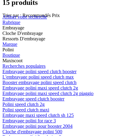
15 produits
Trier par :
Recommandés
Prix
Affiner votre recherche
Rubrique
Embrayage
Cloche D'embrayage
Ressorts D'embrayage
Marque
Polini
Boutique
Maxiscoot
Recherches populaires
Embrayage polini speed clutch booster
L'embrayage polini speed clutch max
Booster embrayage polini speed clutch
Embrayage polini maxi speed clutch 2g
Embrayage polini maxi speed clutch 2g piaggio
Embrayage speed clutch booster
Polini speed clutch 2g
Polini speed clutch maxi
Embrayage maxi speed clutch sh 125
Embrayage polini for race 3
Embrayage polini pour booster 2004
Cloche d'embrayage polini 500