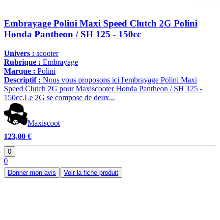
Embrayage Polini Maxi Speed Clutch 2G Polini
Honda Pantheon / SH 125 - 150cc
Univers :
scooter
Rubrique :
Embrayage
Marque :
Polini
Descriptif :
Nous vous proposons ici l'embrayage Polini Maxi
Speed Clutch 2G pour Maxiscooter Honda Pantheon / SH 125 -
150cc.Le 2G se compose de deux...
Maxiscoot
123,00 €
0
0
Donner mon avis
Voir la fiche produit