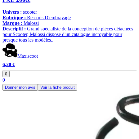
Univers :
scooter
Rubrique :
Ressorts D'embrayage
Marque :
Malossi
Descriptif :
Grand spécialiste de la conception de pièces détachées
pour Scooter, Malossi dispose d'un catalogue incroyable pour
presque tous les modèles...
Maxiscoot
6,20 €
0
0
Donner mon avis
Voir la fiche produit