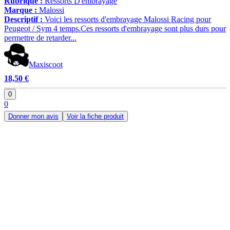
Rubrique :
Ressorts D'embrayage
Marque :
Malossi
Descriptif :
Voici les ressorts d'embrayage Malossi Racing pour
Peugeot / Sym 4 temps.Ces ressorts d'embrayage sont plus durs pour
permettre de retarder...
Maxiscoot
18,50 €
0
0
Donner mon avis
Voir la fiche produit