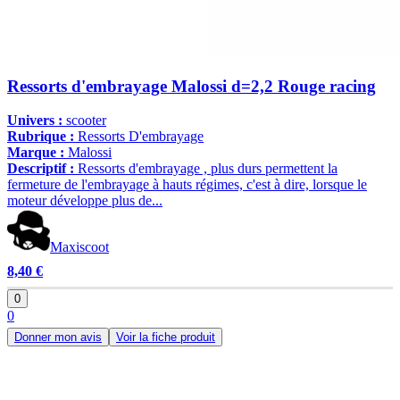
Ressorts d'embrayage Malossi d=2,2 Rouge racing
Univers :
scooter
Rubrique :
Ressorts D'embrayage
Marque :
Malossi
Descriptif :
Ressorts d'embrayage , plus durs permettent la
fermeture de l'embrayage à hauts régimes, c'est à dire, lorsque le
moteur développe plus de...
Maxiscoot
8,40 €
0
0
Donner mon avis
Voir la fiche produit