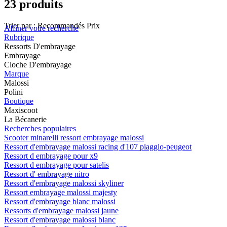
23 produits
Trier par :
Recommandés
Prix
Affiner votre recherche
Rubrique
Ressorts D'embrayage
Embrayage
Cloche D'embrayage
Marque
Malossi
Polini
Boutique
Maxiscoot
La Bécanerie
Recherches populaires
Scooter minarelli ressort embrayage malossi
Ressort d'embrayage malossi racing d'107 piaggio-peugeot
Ressort d embrayage pour x9
Ressort d embrayage pour satelis
Ressort d' embrayage nitro
Ressort d'embrayage malossi skyliner
Ressort embrayage malossi majesty
Ressort d'embrayage blanc malossi
Ressorts d'embrayage malossi jaune
Ressort d'embrayage malossi blanc