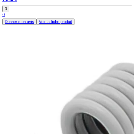
0
0
Donner mon avis
Voir la fiche produit