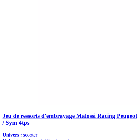
Jeu de ressorts d'embrayage Malossi Racing Peugeot
/ Sym 4tps
Univers :
scooter