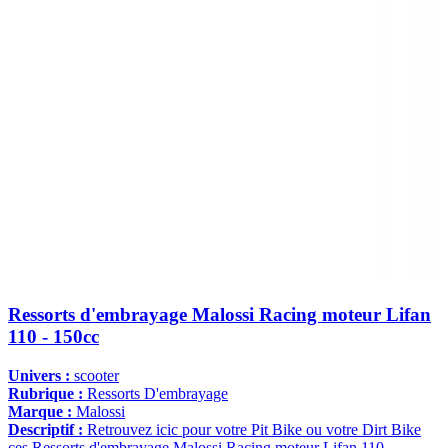
Ressorts d'embrayage Malossi Racing moteur Lifan
110 - 150cc
Univers :
scooter
Rubrique :
Ressorts D'embrayage
Marque :
Malossi
Descriptif :
Retrouvez icic pour votre Pit Bike ou votre Dirt Bike
ces Ressorts d'embrayage Malossi Racing moteur Lifan 110 -