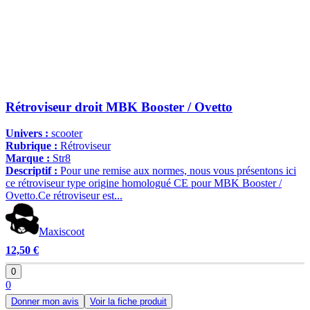
Rétroviseur droit MBK Booster / Ovetto
Univers :
scooter
Rubrique :
Rétroviseur
Marque :
Str8
Descriptif :
Pour une remise aux normes, nous vous présentons ici
ce rétroviseur type origine homologué CE pour MBK Booster /
Ovetto.Ce rétroviseur est...
Maxiscoot
12,50 €
0
0
Donner mon avis
Voir la fiche produit