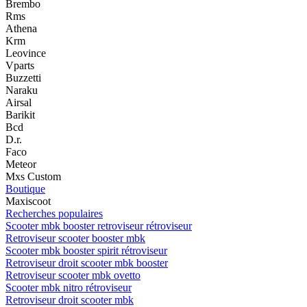
Brembo
Rms
Athena
Krm
Leovince
Vparts
Buzzetti
Naraku
Airsal
Barikit
Bcd
D.r.
Faco
Meteor
Mxs Custom
Boutique
Maxiscoot
Recherches populaires
Scooter mbk booster retroviseur rétroviseur
Retroviseur scooter booster mbk
Scooter mbk booster spirit rétroviseur
Retroviseur droit scooter mbk booster
Retroviseur scooter mbk ovetto
Scooter mbk nitro rétroviseur
Retroviseur droit scooter mbk