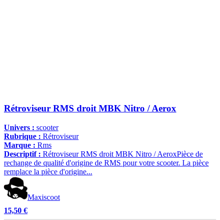
Rétroviseur RMS droit MBK Nitro / Aerox
Univers :
scooter
Rubrique :
Rétroviseur
Marque :
Rms
Descriptif :
Rétroviseur RMS droit MBK Nitro / AeroxPièce de
rechange de qualité d'origine de RMS pour votre scooter. La pièce
remplace la pièce d'origine...
Maxiscoot
15,50 €