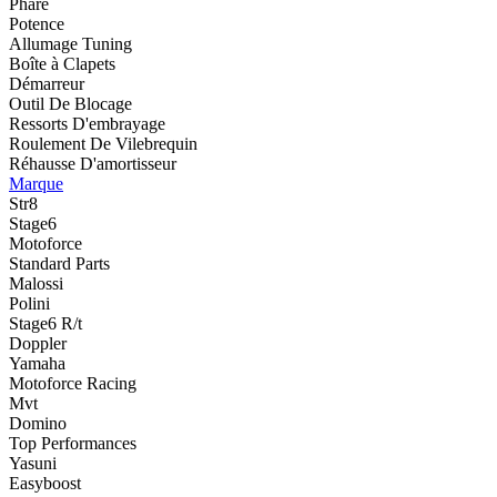
Phare
Potence
Allumage Tuning
Boîte à Clapets
Démarreur
Outil De Blocage
Ressorts D'embrayage
Roulement De Vilebrequin
Réhausse D'amortisseur
Marque
Str8
Stage6
Motoforce
Standard Parts
Malossi
Polini
Stage6 R/t
Doppler
Yamaha
Motoforce Racing
Mvt
Domino
Top Performances
Yasuni
Easyboost