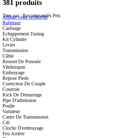
381 produits
Trier par :
Recommandés
Prix
Affiner votre recherche
Rubrique
Carénage
Echappement Tuning
Kit Cylindre
Levier
Transmission
Câble
Ressort De Poussée
Vilebrequin
Embrayage
Repose Pieds
Correcteur De Couple
Courroie
Kick De Démarrage
Pipe D'admission
Poulie
Variateur
Carter De Transmission
Cdi
Cloche D'embrayage
Feu Arrière