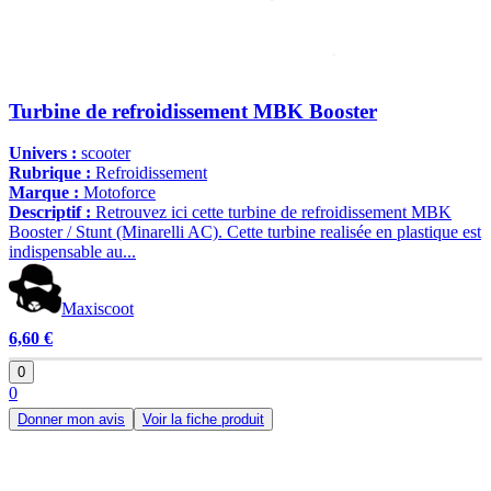
Turbine de refroidissement MBK Booster
Univers :
scooter
Rubrique :
Refroidissement
Marque :
Motoforce
Descriptif :
Retrouvez ici cette turbine de refroidissement MBK
Booster / Stunt (Minarelli AC). Cette turbine realisée en plastique est
indispensable au...
Maxiscoot
6,60 €
0
0
Donner mon avis
Voir la fiche produit