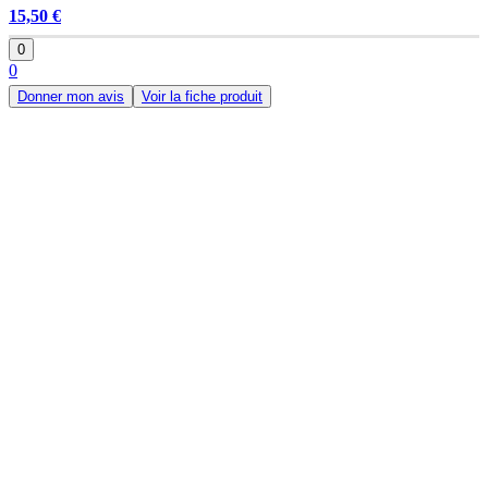
15,50 €
0
0
Donner mon avis
Voir la fiche produit