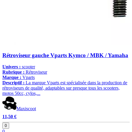
Rétroviseur gauche Vparts Kymco / MBK / Yamaha
Univers :
scooter
Rubrique :
Rétroviseur
Marque :
Vparts
Descriptif :
La marque Vparts est spécialisée dans la production de
rétroviseurs de qualité, adaptables sur presque tous les scooters,
motos 50cc, cylos,...
Maxiscoot
11,50 €
0
0