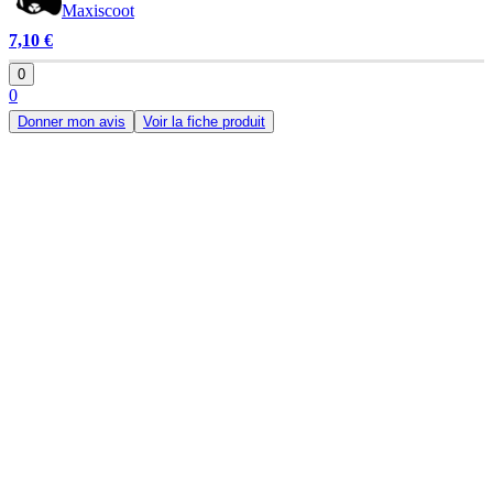
Maxiscoot
7,10 €
0
0
Donner mon avis
Voir la fiche produit