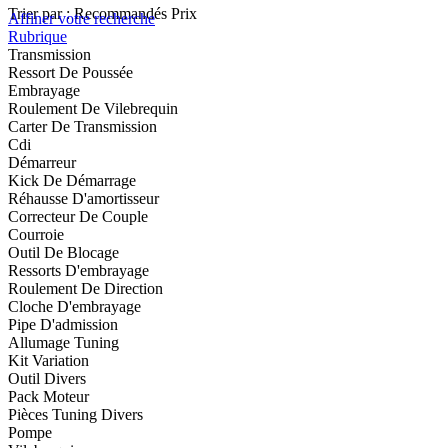
Trier par :
Recommandés
Prix
Affiner votre recherche
Rubrique
Transmission
Ressort De Poussée
Embrayage
Roulement De Vilebrequin
Carter De Transmission
Cdi
Démarreur
Kick De Démarrage
Réhausse D'amortisseur
Correcteur De Couple
Courroie
Outil De Blocage
Ressorts D'embrayage
Roulement De Direction
Cloche D'embrayage
Pipe D'admission
Allumage Tuning
Kit Variation
Outil Divers
Pack Moteur
Pièces Tuning Divers
Pompe