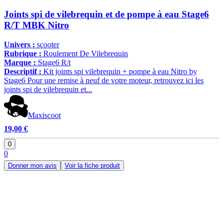
Joints spi de vilebrequin et de pompe à eau Stage6
R/T MBK Nitro
Univers :
scooter
Rubrique :
Roulement De Vilebrequin
Marque :
Stage6 R/t
Descriptif :
Kit joints spi vilebrequin + pompe à eau Nitro by
Stage6 Pour une remise à neuf de votre moteur, retrouvez ici les
joints spi de vilebrequin et...
Maxiscoot
19,00 €
0
0
Donner mon avis
Voir la fiche produit