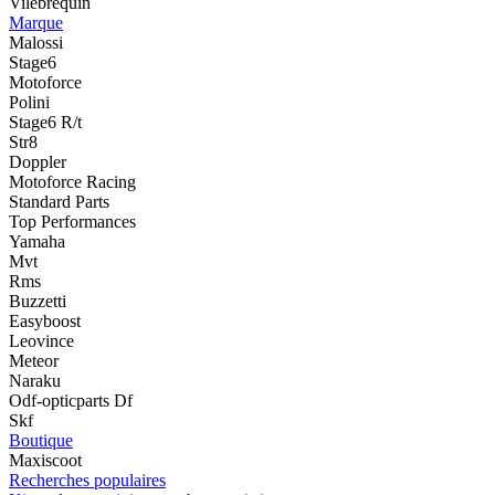
Vilebrequin
Marque
Malossi
Stage6
Motoforce
Polini
Stage6 R/t
Str8
Doppler
Motoforce Racing
Standard Parts
Top Performances
Yamaha
Mvt
Rms
Buzzetti
Easyboost
Leovince
Meteor
Naraku
Odf-opticparts Df
Skf
Boutique
Maxiscoot
Recherches populaires