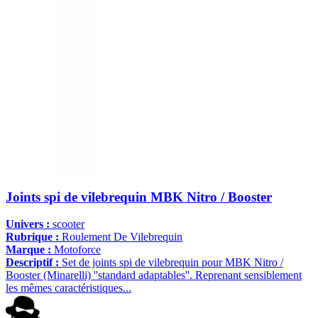
Joints spi de vilebrequin MBK Nitro / Booster
Univers :
scooter
Rubrique :
Roulement De Vilebrequin
Marque :
Motoforce
Descriptif :
Set de joints spi de vilebrequin pour MBK Nitro /
Booster (Minarelli) ''standard adaptables''. Reprenant sensiblement
les mêmes caractéristiques...