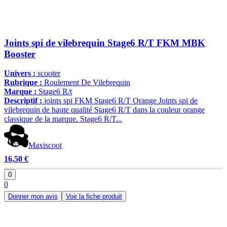
Joints spi de vilebrequin Stage6 R/T FKM MBK
Booster
Univers :
scooter
Rubrique :
Roulement De Vilebrequin
Marque :
Stage6 R/t
Descriptif :
joints spi FKM Stage6 R/T Orange Joints spi de
vilebrequin de haute qualité Stage6 R/T dans la couleur orange
classique de la marque. Stage6 R/T...
Maxiscoot
16,50 €
0
0
Donner mon avis
Voir la fiche produit