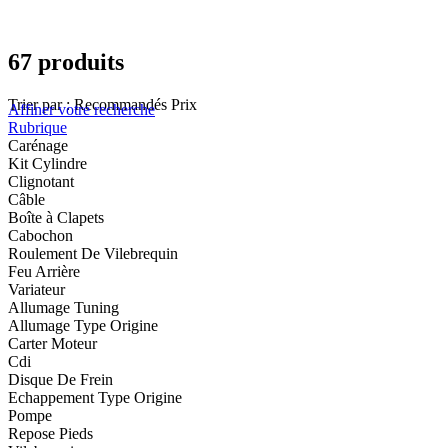
67 produits
Trier par :
Recommandés
Prix
Affiner votre recherche
Rubrique
Carénage
Kit Cylindre
Clignotant
Câble
Boîte à Clapets
Cabochon
Roulement De Vilebrequin
Feu Arrière
Variateur
Allumage Tuning
Allumage Type Origine
Carter Moteur
Cdi
Disque De Frein
Echappement Type Origine
Pompe
Repose Pieds