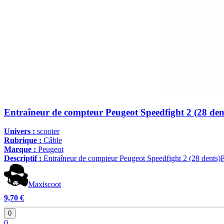
Entraîneur de compteur Peugeot Speedfight 2 (28 den
Univers :
scooter
Rubrique :
Câble
Marque :
Peugeot
Descriptif :
Entraîneur de compteur Peugeot Speedfight 2 (28 dents)Pi
Maxiscoot
9,70 €
0
0