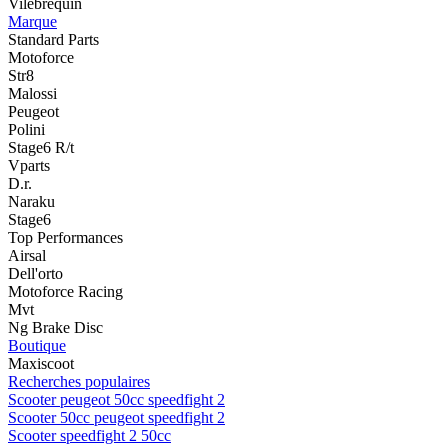
Vilebrequin
Marque
Standard Parts
Motoforce
Str8
Malossi
Peugeot
Polini
Stage6 R/t
Vparts
D.r.
Naraku
Stage6
Top Performances
Airsal
Dell'orto
Motoforce Racing
Mvt
Ng Brake Disc
Boutique
Maxiscoot
Recherches populaires
Scooter peugeot 50cc speedfight 2
Scooter 50cc peugeot speedfight 2
Scooter speedfight 2 50cc