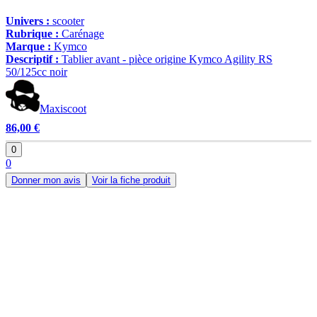
Univers :
scooter
Rubrique :
Carénage
Marque :
Kymco
Descriptif :
Tablier avant - pièce origine Kymco Agility RS
50/125cc noir
Maxiscoot
86,00 €
0
0
Donner mon avis
Voir la fiche produit