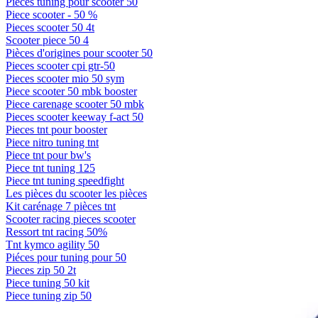
Pieces tuning pour scooter 50
Piece scooter - 50 %
Pieces scooter 50 4t
Scooter piece 50 4
Pièces d'origines pour scooter 50
Pieces scooter cpi gtr-50
Pieces scooter mio 50 sym
Piece scooter 50 mbk booster
Piece carenage scooter 50 mbk
Pieces scooter keeway f-act 50
Pieces tnt pour booster
Piece nitro tuning tnt
Piece tnt pour bw's
Piece tnt tuning 125
Piece tnt tuning speedfight
Les pièces du scooter les pièces
Kit carénage 7 pièces tnt
Scooter racing pieces scooter
Ressort tnt racing 50%
Tnt kymco agility 50
Piéces pour tuning pour 50
Pieces zip 50 2t
Piece tuning 50 kit
Piece tuning zip 50