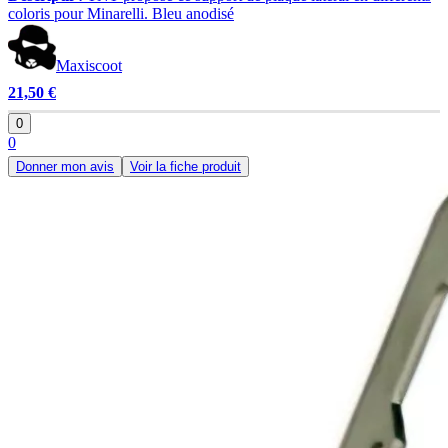
coloris pour Minarelli. Bleu anodisé
Maxiscoot
21,50 €
0
0
Donner mon avis
Voir la fiche produit