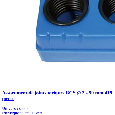
Assortiment de joints toriques BGS Ø 3 - 50 mm 419
pièces
Univers :
scooter
Rubrique :
Outil Divers