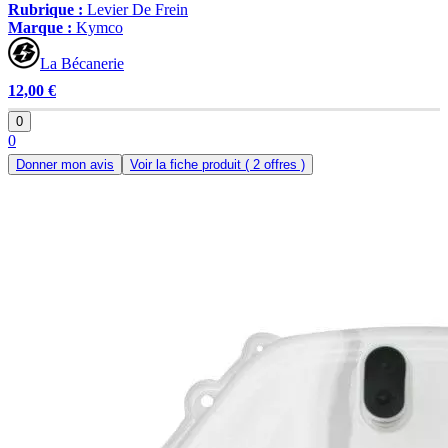
Rubrique :
Levier De Frein
Marque :
Kymco
La Bécanerie
12,00 €
0
0
Donner mon avis
Voir la fiche produit
( 2 offres )