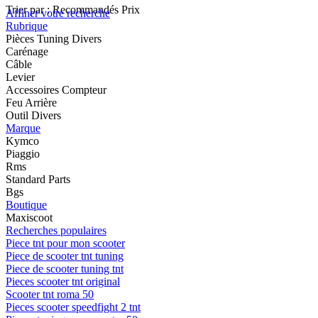
Trier par :
Recommandés
Prix
Affiner votre recherche
Rubrique
Pièces Tuning Divers
Carénage
Câble
Levier
Accessoires Compteur
Feu Arrière
Outil Divers
Marque
Kymco
Piaggio
Rms
Standard Parts
Bgs
Boutique
Maxiscoot
Recherches populaires
Piece tnt pour mon scooter
Piece de scooter tnt tuning
Piece de scooter tuning tnt
Pieces scooter tnt original
Scooter tnt roma 50
Pieces scooter speedfight 2 tnt