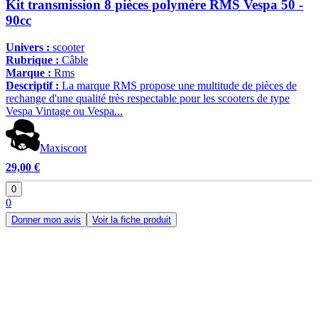
Kit transmission 8 pièces polymère RMS Vespa 50 -
90cc
Univers :
scooter
Rubrique :
Câble
Marque :
Rms
Descriptif :
La marque RMS propose une multitude de pièces de
rechange d'une qualité très respectable pour les scooters de type
Vespa Vintage ou Vespa...
Maxiscoot
29,00 €
0
0
Donner mon avis
Voir la fiche produit