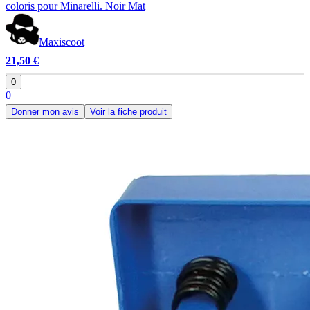
coloris pour Minarelli. Noir Mat
Maxiscoot
21,50 €
0
0
Donner mon avis
Voir la fiche produit