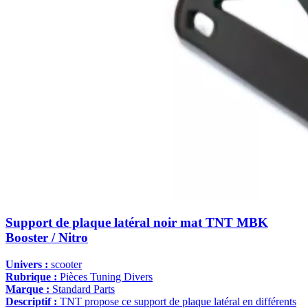
Support de plaque latéral noir mat TNT MBK
Booster / Nitro
Univers :
scooter
Rubrique :
Pièces Tuning Divers
Marque :
Standard Parts
Descriptif :
TNT propose ce support de plaque latéral en différents