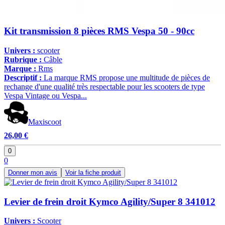
Kit transmission 8 pièces RMS Vespa 50 - 90cc
Univers :
scooter
Rubrique :
Câble
Marque :
Rms
Descriptif :
La marque RMS propose une multitude de pièces de
rechange d'une qualité très respectable pour les scooters de type
Vespa Vintage ou Vespa...
Maxiscoot
26,00 €
0
0
Donner mon avis
Voir la fiche produit
Levier de frein droit Kymco Agility/Super 8 341012
Univers :
Scooter