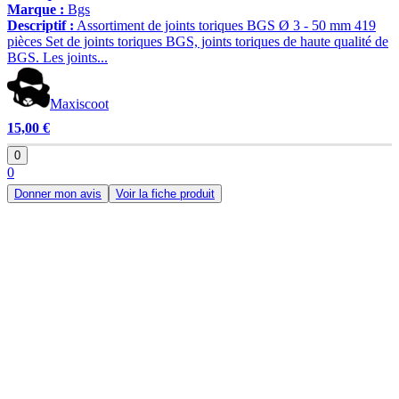
Marque :
Bgs
Descriptif :
Assortiment de joints toriques BGS Ø 3 - 50 mm 419
pièces Set de joints toriques BGS, joints toriques de haute qualité de
BGS. Les joints...
Maxiscoot
15,00 €
0
0
Donner mon avis
Voir la fiche produit