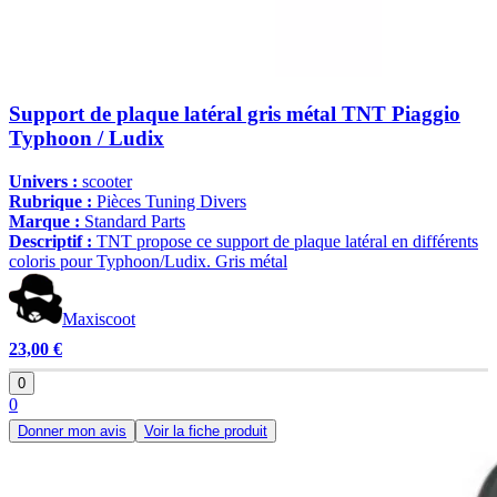
Support de plaque latéral gris métal TNT Piaggio
Typhoon / Ludix
Univers :
scooter
Rubrique :
Pièces Tuning Divers
Marque :
Standard Parts
Descriptif :
TNT propose ce support de plaque latéral en différents
coloris pour Typhoon/Ludix. Gris métal
Maxiscoot
23,00 €
0
0
Donner mon avis
Voir la fiche produit