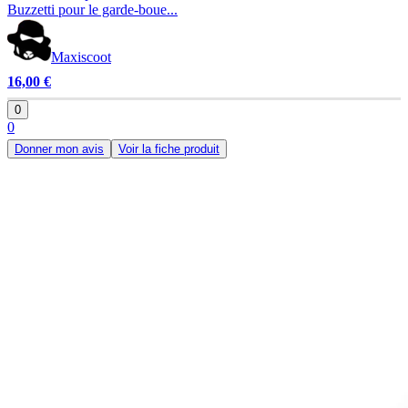
Buzzetti pour le garde-boue...
Maxiscoot
16,00 €
0
0
Donner mon avis
Voir la fiche produit