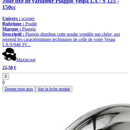
Joue fixe de variateur Piaggio Vespa LX / S 125 -
150cc
Univers :
scooter
Rubrique :
Poulie
Marque :
Piaggio
Descriptif :
Piaggio distribue cette poulie ventilée pas chère, qui
reprend les caractéristiques techniques de celle de votre Vespa
LX/S/946 3V...
Maxiscoot
22,50 €
0
0
Donner mon avis
Voir la fiche produit