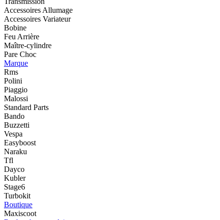
Transmission
Accessoires Allumage
Accessoires Variateur
Bobine
Feu Arrière
Maître-cylindre
Pare Choc
Marque
Rms
Polini
Piaggio
Malossi
Standard Parts
Bando
Buzzetti
Vespa
Easyboost
Naraku
Tfl
Dayco
Kubler
Stage6
Turbokit
Boutique
Maxiscoot