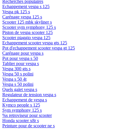
Recherches populaires
Echappement vespa s 125
Vespa pk 125 s
Carénage vespa 125 s
Scooter 125 mbk skyliner s
Scooter sym symphony 125 s
Piston de vespa scooter 125
Scooter piaggio vespa 125
Echappement scooter vespa gts 125
Pot d'echappement scooter vespa gt 125
Carénage pour vespa s
Pot pour vespa s 50
Tablier pour vespa s
Vespa 300 gts s
Vespa 50 s polini
Vespa s 50 4t
Vespa s 50 polini
Quels galet vespa s
Regulateur de tension vespa s
Echappement de vespa s
Kymco people s 125
Sym symphony 125 s
%s retroviseur pour scooter
Honda scooter x8r s
Peinture pour de scooter ne s