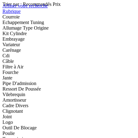
Trier par :
Recommandés
Prix
Affiner votre recherche
Rubrique
Courroie
Echappement Tuning
Allumage Type Origine
Kit Cylindre
Embrayage
Variateur
Carénage
Cdi
Câble
Filtre à Air
Fourche
Jante
Pipe D'admission
Ressort De Poussée
Vilebrequin
Amortisseur
Cadre Divers
Clignotant
Joint
Logo
Outil De Blocage
Poulie