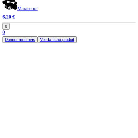
Maxiscoot
6,20 €
0
0
Donner mon avis
Voir la fiche produit