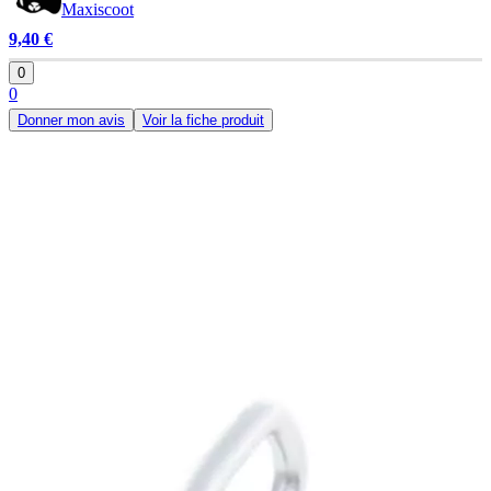
Maxiscoot
9,40 €
0
0
Donner mon avis
Voir la fiche produit