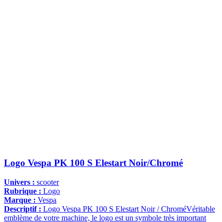
Logo Vespa PK 100 S Elestart Noir/Chromé
Univers :
scooter
Rubrique :
Logo
Marque :
Vespa
Descriptif :
Logo Vespa PK 100 S Elestart Noir / ChroméVéritable
emblème de votre machine, le logo est un symbole très important