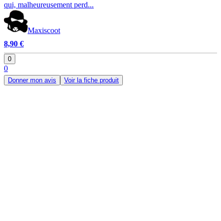
qui, malheureusement perd...
Maxiscoot
8,90 €
0
0
Donner mon avis
Voir la fiche produit