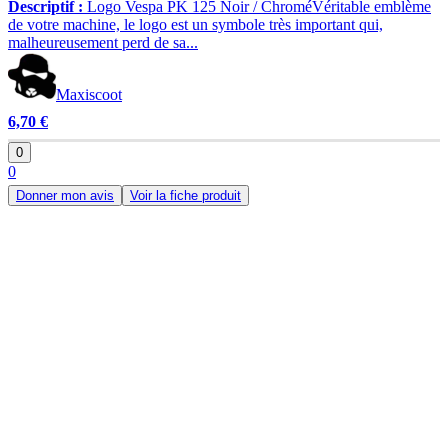
Descriptif :
Logo Vespa PK 125 Noir / ChroméVéritable emblème
de votre machine, le logo est un symbole très important qui,
malheureusement perd de sa...
Maxiscoot
6,70 €
0
0
Donner mon avis
Voir la fiche produit