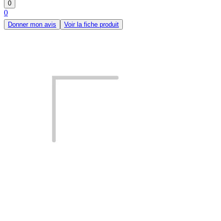
0
0
Donner mon avis
Voir la fiche produit