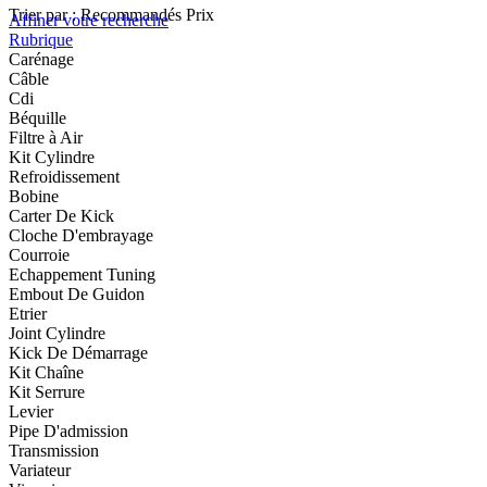
Trier par :
Recommandés
Prix
Affiner votre recherche
Rubrique
Carénage
Câble
Cdi
Béquille
Filtre à Air
Kit Cylindre
Refroidissement
Bobine
Carter De Kick
Cloche D'embrayage
Courroie
Echappement Tuning
Embout De Guidon
Etrier
Joint Cylindre
Kick De Démarrage
Kit Chaîne
Kit Serrure
Levier
Pipe D'admission
Transmission
Variateur