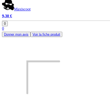
Maxiscoot
9,30 €
0
0
Donner mon avis
Voir la fiche produit