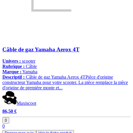
Câble de gaz Yamaha Aerox 4T
Univers :
scooter
Rubrique :
Câble
Marque :
Yamaha
Descriptif :
Câble de gaz Yamaha Aerox 4TPièce d'origine
constructeur Yamaha pour votre scooter. La pièce remplace la pièce
d'origine de première monte et...
Maxiscoot
86,50 €
0
0