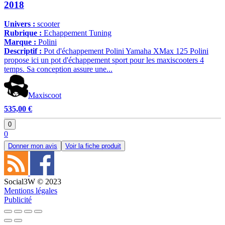
2018
Univers :
scooter
Rubrique :
Echappement Tuning
Marque :
Polini
Descriptif :
Pot d'échappement Polini Yamaha XMax 125 Polini
propose ici un pot d'échappement sport pour les maxiscooters 4
temps. Sa conception assure une...
Maxiscoot
535,00 €
0
0
Donner mon avis
Voir la fiche produit
Social3W © 2023
Mentions légales
Publicité