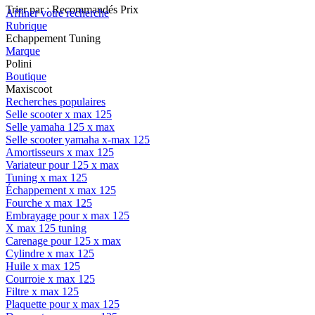
Trier par :
Recommandés
Prix
Affiner votre recherche
Rubrique
Echappement Tuning
Marque
Polini
Boutique
Maxiscoot
Recherches populaires
Selle scooter x max 125
Selle yamaha 125 x max
Selle scooter yamaha x-max 125
Amortisseurs x max 125
Variateur pour 125 x max
Tuning x max 125
Échappement x max 125
Fourche x max 125
Embrayage pour x max 125
X max 125 tuning
Carenage pour 125 x max
Cylindre x max 125
Huile x max 125
Courroie x max 125
Filtre x max 125
Plaquette pour x max 125