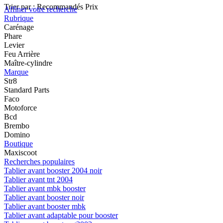
Trier par :
Recommandés
Prix
Affiner votre recherche
Rubrique
Carénage
Phare
Levier
Feu Arrière
Maître-cylindre
Marque
Str8
Standard Parts
Faco
Motoforce
Bcd
Brembo
Domino
Boutique
Maxiscoot
Recherches populaires
Tablier avant booster 2004 noir
Tablier avant tnt 2004
Tablier avant mbk booster
Tablier avant booster noir
Tablier avant booster mbk
Tablier avant adaptable pour booster