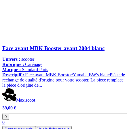
Face avant MBK Booster avant 2004 blanc
Univers :
scooter
Rubrique :
Carénage
Marque :
Standard Parts
Descriptif :
Face avant MBK Booster/Yamaha BW's blancPièce de
rechange de qualité d'origine pour votre scooter. La pièce remplace
la pièce d'origine de...
Maxiscoot
39,00 €
0
0