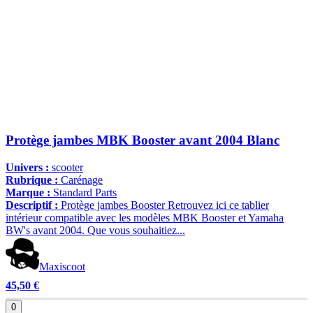
Protège jambes MBK Booster avant 2004 Blanc
Univers :
scooter
Rubrique :
Carénage
Marque :
Standard Parts
Descriptif :
Protège jambes Booster Retrouvez ici ce tablier
intérieur compatible avec les modèles MBK Booster et Yamaha
BW's avant 2004. Que vous souhaitiez...
Maxiscoot
45,50 €
0