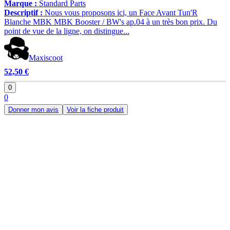
Marque :
Standard Parts
Descriptif :
Nous vous proposons ici, un Face Avant Tun'R
Blanche MBK MBK Booster / BW's ap.04 à un très bon prix. Du
point de vue de la ligne, on distingue...
Maxiscoot
52,50 €
0
0
Donner mon avis
Voir la fiche produit