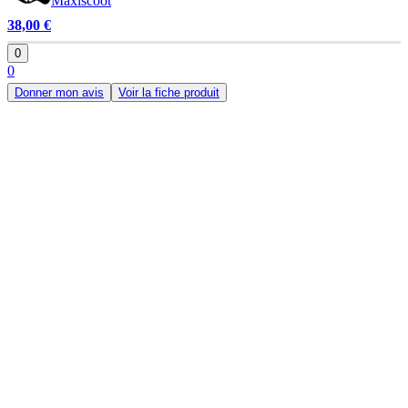
Maxiscoot
38,00 €
0
0
Donner mon avis
Voir la fiche produit