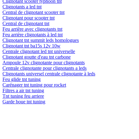
Clignotant scooter typhoon tnt
Clignotants a led tnt
Central de clignotant scooter tnt
Clignotant pour scooter tnt
Central de clignotant tnt
Feu arrière avec clignotants tnt
Feu arrière clignotants à led tnt
Clignotant tnt summit leds homologues
Clignotant tnt ba15s 12v 10w
Centrale clignotant led tnt universelle
Clignotant goutte d'eau tnt carbone
Ampoule 12v clignotante pour clignotants
Centrale clignotante pour clignotants a leds
Clignotants universel centrale clignotante à leds
Feu glide tnt tuning
Carénager tnt tuning pour rocket
Filtres a air tnt tuning
Tnt tuning feu arriere
Garde boue tnt tuning