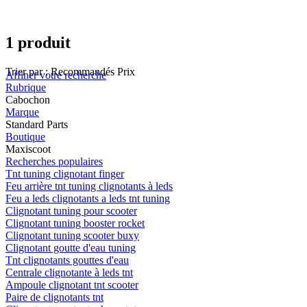
1 produit
Trier par :
Recommandés
Prix
Affiner votre recherche
Rubrique
Cabochon
Marque
Standard Parts
Boutique
Maxiscoot
Recherches populaires
Tnt tuning clignotant finger
Feu arrière tnt tuning clignotants à leds
Feu a leds clignotants a leds tnt tuning
Clignotant tuning pour scooter
Clignotant tuning booster rocket
Clignotant tuning scooter buxy
Clignotant goutte d'eau tuning
Tnt clignotants gouttes d'eau
Centrale clignotante à leds tnt
Ampoule clignotant tnt scooter
Paire de clignotants tnt