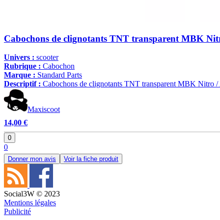
Cabochons de clignotants TNT transparent MBK Nitr
Univers :
scooter
Rubrique :
Cabochon
Marque :
Standard Parts
Descriptif :
Cabochons de clignotants TNT transparent MBK Nitro / Ae
Maxiscoot
14,00 €
0
0
Donner mon avis
Voir la fiche produit
Social3W © 2023
Mentions légales
Publicité