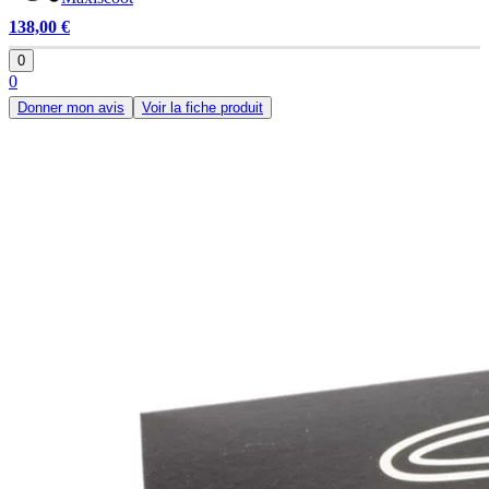
138,00 €
0
0
Donner mon avis
Voir la fiche produit