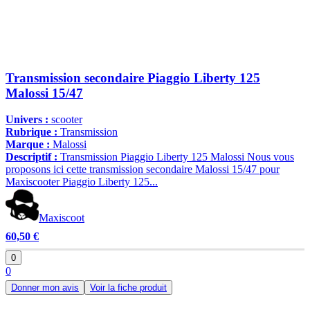
Transmission secondaire Piaggio Liberty 125
Malossi 15/47
Univers :
scooter
Rubrique :
Transmission
Marque :
Malossi
Descriptif :
Transmission Piaggio Liberty 125 Malossi Nous vous
proposons ici cette transmission secondaire Malossi 15/47 pour
Maxiscooter Piaggio Liberty 125...
Maxiscoot
60,50 €
0
0
Donner mon avis
Voir la fiche produit