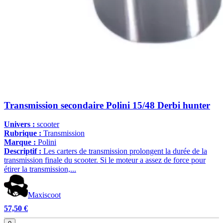
Transmission secondaire Polini 15/48 Derbi hunter
Univers :
scooter
Rubrique :
Transmission
Marque :
Polini
Descriptif :
Les carters de transmission prolongent la durée de la
transmission finale du scooter. Si le moteur a assez de force pour
étirer la transmission,...
Maxiscoot
57,50 €