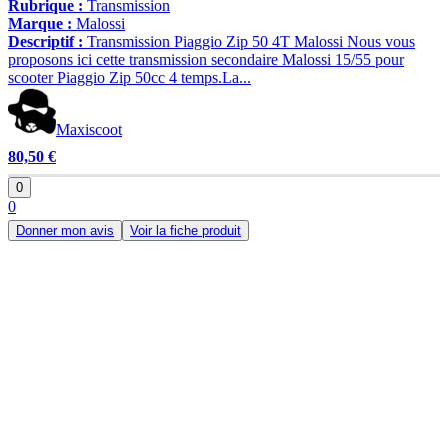
Rubrique :
Transmission
Marque :
Malossi
Descriptif :
Transmission Piaggio Zip 50 4T Malossi Nous vous
proposons ici cette transmission secondaire Malossi 15/55 pour
scooter Piaggio Zip 50cc 4 temps.La...
Maxiscoot
80,50 €
0
0
Donner mon avis
Voir la fiche produit