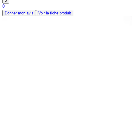
0
0
Donner mon avis
Voir la fiche produit