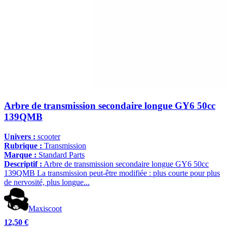
Arbre de transmission secondaire longue GY6 50cc
139QMB
Univers :
scooter
Rubrique :
Transmission
Marque :
Standard Parts
Descriptif :
Arbre de transmission secondaire longue GY6 50cc
139QMB La transmission peut-être modifiée : plus courte pour plus
de nervosité, plus longue...
Maxiscoot
12,50 €