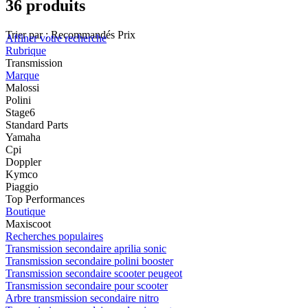
36 produits
Trier par :
Recommandés
Prix
Affiner votre recherche
Rubrique
Transmission
Marque
Malossi
Polini
Stage6
Standard Parts
Yamaha
Cpi
Doppler
Kymco
Piaggio
Top Performances
Boutique
Maxiscoot
Recherches populaires
Transmission secondaire aprilia sonic
Transmission secondaire polini booster
Transmission secondaire scooter peugeot
Transmission secondaire pour scooter
Arbre transmission secondaire nitro