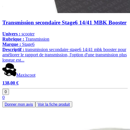
Transmission secondaire Stage6 14/41 MBK Booster
Univers :
scooter
Rubrique :
Transmission
Marque :
Stage6
Descriptif :
transmission secondaire stage6 14/41 mbk booster pour
améliorer le rapport de transmission, l'option d'une transmission plus
longue est...
Maxiscoot
138,00 €
0
0
Donner mon avis
Voir la fiche produit