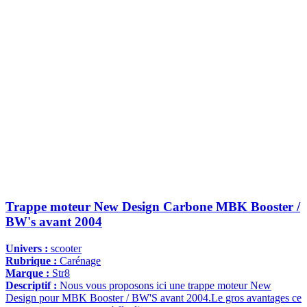
Trappe moteur New Design Carbone MBK Booster /
BW's avant 2004
Univers :
scooter
Rubrique :
Carénage
Marque :
Str8
Descriptif :
Nous vous proposons ici une trappe moteur New
Design pour MBK Booster / BW'S avant 2004.Le gros avantages ce