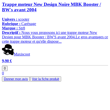
Trappe moteur New Design Noire MBK Booster /
BW's avant 2004
Univers :
scooter
Rubrique :
Carénage
Marque :
Str8
Descriptif :
Nous vous proposons ici une trappe moteur New
Design pour MBK Booster / BW'S avant 2004.Le gros avantages ce
cette trappe moteur et qu'elle dispose...
Maxiscoot
9,90 €
0
0
Donner mon avis
Voir la fiche produit