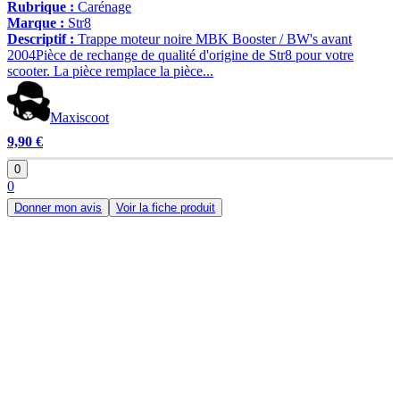
Rubrique :
Carénage
Marque :
Str8
Descriptif :
Trappe moteur noire MBK Booster / BW's avant
2004Pièce de rechange de qualité d'origine de Str8 pour votre
scooter. La pièce remplace la pièce...
Maxiscoot
9,90 €
0
0
Donner mon avis
Voir la fiche produit