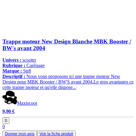
Trappe moteur New Design Blanche MBK Booster /
BW's avant 2004
Univers :
scooter
Rubrique :
Carénage
Marque :
Str8
Descriptif :
Nous vous proposons ici une trappe moteur New
Design pour MBK Booster / BW'S avant 2004.Le gros avantages ce
cette trappe moteur et qu'elle dispose...
Maxiscoot
9,90 €
0
0
Donner mon avis
Voir la fiche produit