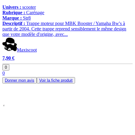
Univers :
scooter
Rubrique :
Carénage
Marque :
Str8
Descriptif :
Trappe moteur pour MBK Booster / Yamaha Bw's à
partir de 2004. Cette trappe reprend sensiblement le même design
que votre modèle d'origine, avec...
Maxiscoot
7,90 €
0
0
Donner mon avis
Voir la fiche produit