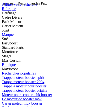
Trier par :
Recommandés
Prix
Affiner votre recherche
Rubrique
Carénage
Cadre Divers
Pack Moteur
Carter Moteur
Joint
Marque
Str8
Easyboost
Standard Parts
Motoforce
Stage6
Mxs Custom
Boutique
Maxiscoot
Recherches populaires
Trappe moteur booster spirit
Trappe moteur booster 2004
Trappe a moteur pour booster
Trappe moteur booster origine
Moteur pour scooter mbk booster
Le moteur de booster mbk
Carter moteur mbk booster