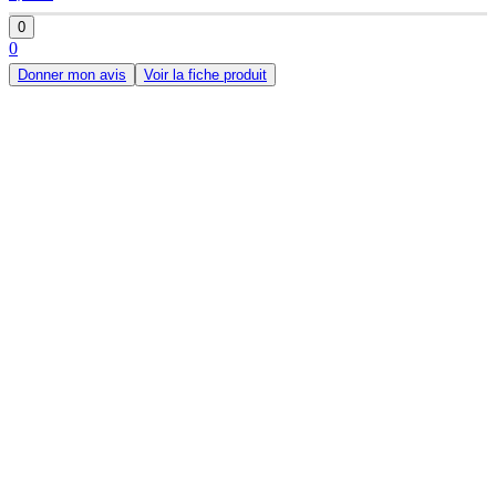
0
0
Donner mon avis
Voir la fiche produit